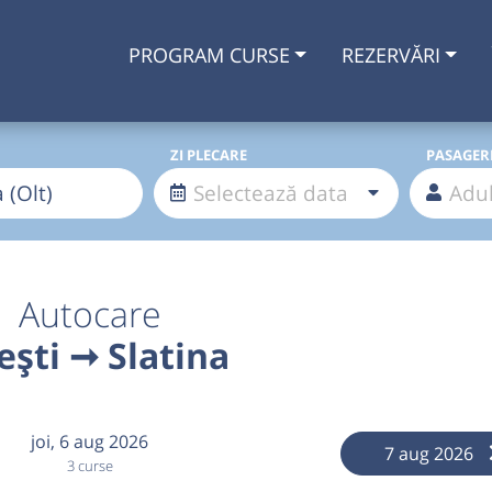
PROGRAM CURSE
REZERVĂRI
ZI PLECARE
PASAGER
Autocare
ești ➞ Slatina
joi,
6 aug 2026
7 aug 2026
3 curse