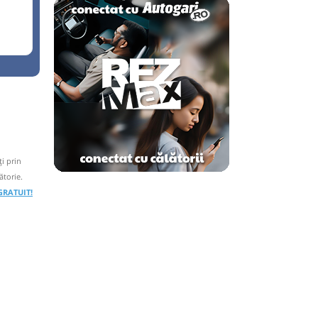
i prin
ătorie.
 GRATUIT!