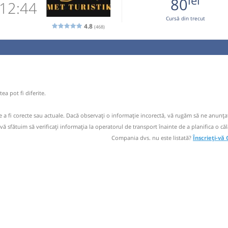
lei
80
12:44
Cursă din trecut
ori doar cu
4.8
(468)
1359565
 email
 operator
ea pot fi diferite.
circulație:
ori doar cu
de a fi corecte sau actuale. Dacă observați o informaţie incorectă, vă rugăm să ne anunțaț
M
M
J
V
S
D
 vă sfătuim să verificaţi informaţia la operatorul de transport înainte de a planifica o căl
Compania dvs. nu este listată?
Înscrieți-vă
ă
bilet
e spre
circulație:
M
M
J
V
S
D