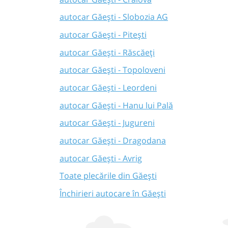
autocar Găești - Slobozia AG
autocar Găești - Pitești
autocar Găești - Răscăeți
autocar Găești - Topoloveni
autocar Găești - Leordeni
autocar Găești - Hanu lui Pală
autocar Găești - Jugureni
autocar Găești - Dragodana
autocar Găești - Avrig
Toate plecările din Găești
Închirieri autocare în Găești