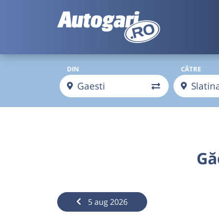
DIN
CĂTRE
Gă
5 aug 2026