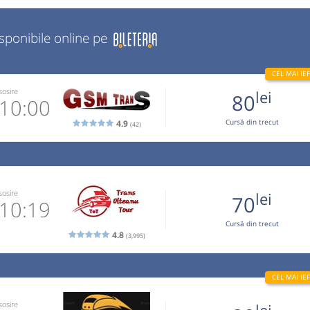
isponibile online pe
sosire
lei
80
10:00
4.9
Cursă din trecut
(42)
.333.094
 email
 operator
sosire
lei
70
10:19
Cursă din trecut
.094 si au
4.8
(3,995)
0870
 email
 operator
sosire