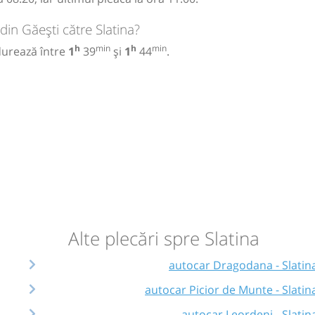
din Găești către Slatina?
h
min
h
min
durează între
1
39
și
1
44
.
Alte plecări spre Slatina
autocar Dragodana - Slatin
autocar Picior de Munte - Slatin
autocar Leordeni - Slatin