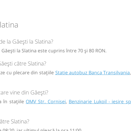
ă
bilet
latina
de la Găești la Slatina?
circulație:
M
M
J
V
S
D
 Găești la Slatina este cuprins între 70 și 80 RON.
ăești către Slatina?
ă
bilet
ze cu plecare din stațiile
Statie autobuz Banca Transilvania
are vine din Găești?
 în stațiile
OMV Str. Cornisei
,
Benzinarie Lukoil - iesire s
ătre Slatina?
08:20, iar ultimul pleacă la ora 11:00.