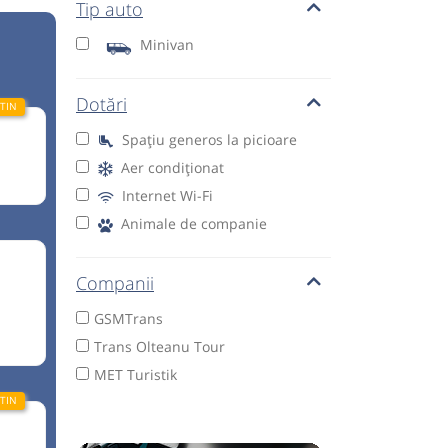
Tip auto
Minivan
Dotări
Spațiu generos la picioare
Aer condiționat
Internet Wi-Fi
Animale de companie
Companii
GSMTrans
Trans Olteanu Tour
MET Turistik