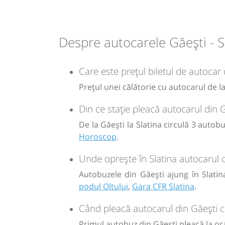
Dotări:
lei
Afiseaza itinerariu
70
Cumpăr
Despre autocarele Găești - S
12:44
Slatina
Gara CFR Slatina
Sursa:
Trans Olteanu Tour SRL
| Ultima actualizare:
07/2026
Care este prețul biletul de autocar 
Durată:
Zile de 
h
min
1
44
L
Prețul unei călătorie cu autocarul de la
Din ce stație pleacă autocarul din G
lei
80
Cumpăr
De la Găești la Slatina circulă 3 autobu
Horoscop
.
Sursa:
Metturistik SRL
| Ultima actualizare:
08/2026
Unde oprește în Slatina autocarul c
Autobuzele din Găești ajung în Slatina
podul Oltului
,
Gara CFR Slatina
.
Când pleacă autocarul din Găești c
Primul autobuz din Găești pleacă la ora 