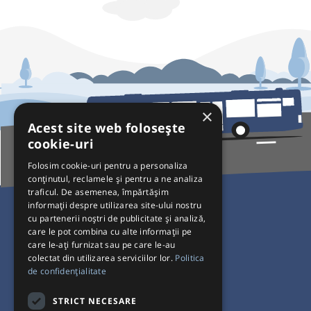
×
Acest site web folosește
cookie-uri
Folosim cookie-uri pentru a personaliza
conținutul, reclamele și pentru a ne analiza
traficul. De asemenea, împărtășim
Pentru Călători
informații despre utilizarea site-ului nostru
cu partenerii noștri de publicitate și analiză,
Curse autobuz
care le pot combina cu alte informații pe
care le-ați furnizat sau pe care le-au
Plecări/Sosiri
colectat din utilizarea serviciilor lor.
Politica
Program operatori
de confidențialitate
Termeni și condiții
STRICT NECESARE
Setări de cookie-uri