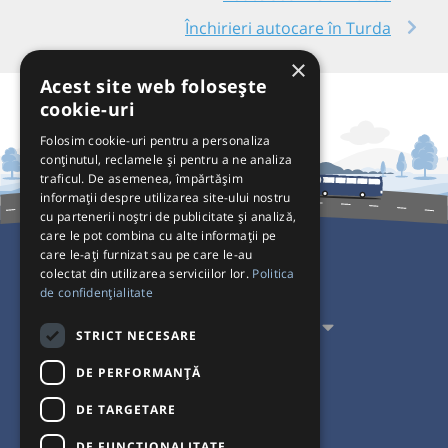
Închirieri autocare în Turda
×
Acest site web folosește
cookie-uri
Folosim cookie-uri pentru a personaliza
conținutul, reclamele și pentru a ne analiza
traficul. De asemenea, împărtășim
informații despre utilizarea site-ului nostru
cu partenerii noștri de publicitate și analiză,
care le pot combina cu alte informații pe
care le-ați furnizat sau pe care le-au
colectat din utilizarea serviciilor lor.
Politica
Pentru Călători
de confidențialitate
Pentru Transportatori
STRICT NECESARE
Interacționăm
DE PERFORMANȚĂ
DE TARGETARE
Acceptăm plăți cu
DE FUNCŢIONALITATE