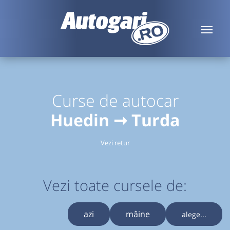
Curse de autocar
Huedin ➞ Turda
Vezi retur
Vezi toate cursele de:
azi
mâine
alege...