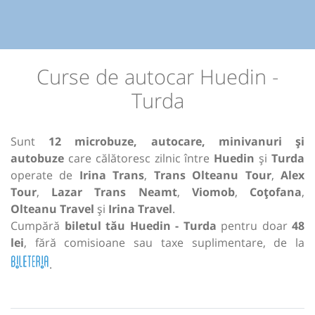
Curse de autocar Huedin -
Turda
Sunt
12 microbuze, autocare, minivanuri și
autobuze
care călătoresc zilnic între
Huedin
și
Turda
operate de
Irina Trans
,
Trans Olteanu Tour
,
Alex
Tour
,
Lazar Trans Neamt
,
Viomob
,
Coțofana
,
Olteanu Travel
și
Irina Travel
.
Cumpără
biletul tău Huedin - Turda
pentru doar
48
lei
, fără comisioane sau taxe suplimentare, de la
.