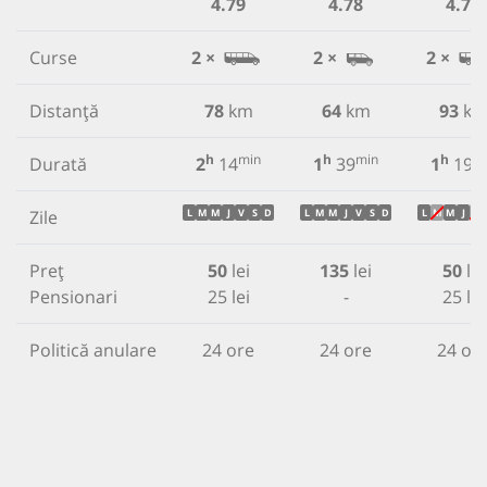
4.79
4.78
4.77
Curse
2 ×
2 ×
2 ×
Distanță
78
km
64
km
93
k
h
min
h
min
h
m
Durată
2
14
1
39
1
19
Zile
L
M
M
J
V
S
D
L
M
M
J
V
S
D
L
M
M
J
V
Preț
50
lei
135
lei
50
lei
Pensionari
25 lei
-
25 lei
Politică anulare
24 ore
24 ore
24 or