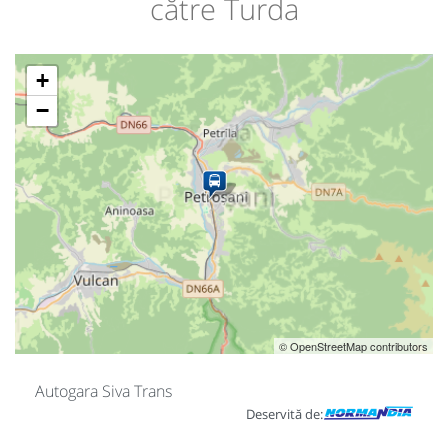
către Turda
+
−
© OpenStreetMap contributors
Autogara Siva Trans
Deservită de: