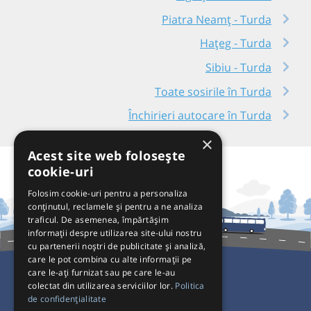
Piatra Neamț - Turda
Hațeg - Turda
Sibiu - Turda
Toate sosirile în Turda
Închirieri autocare în Turda
×
Acest site web folosește
cookie-uri
Folosim cookie-uri pentru a personaliza
conținutul, reclamele și pentru a ne analiza
traficul. De asemenea, împărtășim
informații despre utilizarea site-ului nostru
cu partenerii noștri de publicitate și analiză,
care le pot combina cu alte informații pe
care le-ați furnizat sau pe care le-au
colectat din utilizarea serviciilor lor.
Politica
Pentru Călători
de confidențialitate