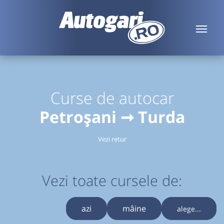
Curse de autocar
Petroșani ➞ Turda
Vezi retur
Vezi toate cursele de:
azi
mâine
alege...