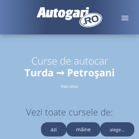
Curse de autocar
Turda ➞ Petroșani
Vezi retur
Vezi toate cursele de:
azi
mâine
alege...