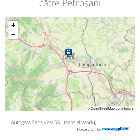
către Petroșani
+
−
© OpenStreetMap contributors
Autogara Sens Vest SRL (sens giratoriu)
Deservită de: