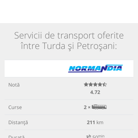
Servicii de transport oferite
între Turda și Petroșani:
Notă
4.72
Curse
2 ×
Distanță
211
km
h
min
Durată
3
50