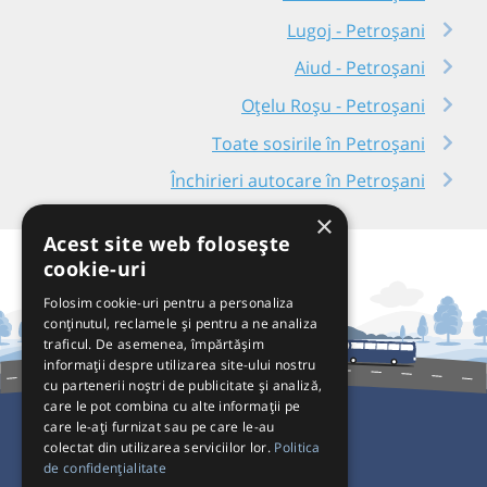
Lugoj - Petroșani
Aiud - Petroșani
Oțelu Roșu - Petroșani
Toate sosirile în Petroșani
Închirieri autocare în Petroșani
×
Acest site web folosește
cookie-uri
Folosim cookie-uri pentru a personaliza
conținutul, reclamele și pentru a ne analiza
traficul. De asemenea, împărtășim
informații despre utilizarea site-ului nostru
cu partenerii noștri de publicitate și analiză,
care le pot combina cu alte informații pe
care le-ați furnizat sau pe care le-au
colectat din utilizarea serviciilor lor.
Politica
Pentru Călători
de confidențialitate