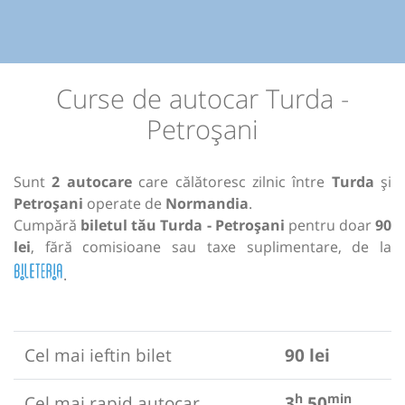
Curse de autocar Turda -
Petroșani
Sunt
2 autocare
care călătoresc zilnic între
Turda
și
Petroșani
operate de
Normandia
.
Cumpără
biletul tău Turda - Petroșani
pentru doar
90
lei
, fără comisioane sau taxe suplimentare, de la
.
Cel mai ieftin bilet
90 lei
h
min
Cel mai rapid autocar
3
50