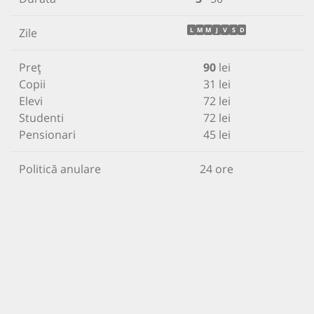
Zile
L
M
M
J
V
S
D
Preț
90
lei
Copii
31 lei
Elevi
72 lei
Studenti
72 lei
Pensionari
45 lei
Politică anulare
24 ore