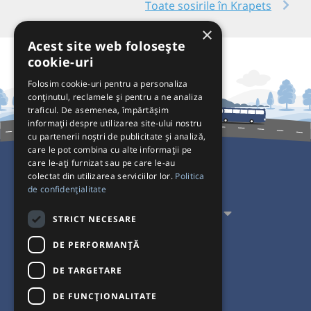
Toate sosirile în Krapets
×
Acest site web folosește
cookie-uri
Folosim cookie-uri pentru a personaliza
conținutul, reclamele și pentru a ne analiza
traficul. De asemenea, împărtășim
informații despre utilizarea site-ului nostru
cu partenerii noștri de publicitate și analiză,
care le pot combina cu alte informații pe
care le-ați furnizat sau pe care le-au
colectat din utilizarea serviciilor lor.
Politica
Pentru Călători
de confidențialitate
Pentru Transportatori
STRICT NECESARE
Interacționăm
DE PERFORMANȚĂ
DE TARGETARE
Acceptăm plăți cu
DE FUNCŢIONALITATE