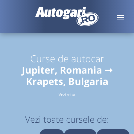
Curse de autocar
Jupiter, Romania ➞
Krapets, Bulgaria
Vezi retur
Vezi toate cursele de: