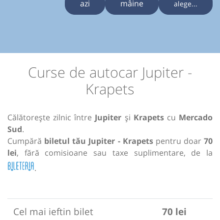
azi
mâine
alege...
Curse de autocar Jupiter -
Krapets
Călătorește zilnic între
Jupiter
și
Krapets
cu
Mercado
Sud
.
Cumpără
biletul tău Jupiter - Krapets
pentru doar
70
lei
, fără comisioane sau taxe suplimentare, de la
.
Cel mai ieftin bilet
70 lei