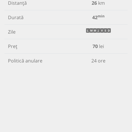
Distanță
26
km
min
Durată
42
Zile
L
M
M
J
V
S
D
Preț
70
lei
Politică anulare
24 ore