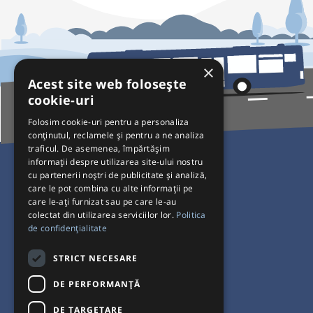
×
Acest site web folosește
cookie-uri
Folosim cookie-uri pentru a personaliza
conținutul, reclamele și pentru a ne analiza
traficul. De asemenea, împărtășim
Pentru Călători
informații despre utilizarea site-ului nostru
cu partenerii noștri de publicitate și analiză,
Curse autobuz
care le pot combina cu alte informații pe
care le-ați furnizat sau pe care le-au
Plecări/Sosiri
colectat din utilizarea serviciilor lor.
Politica
Program operatori
de confidențialitate
Termeni și condiții
STRICT NECESARE
Setări de cookie-uri
DE PERFORMANȚĂ
DE TARGETARE