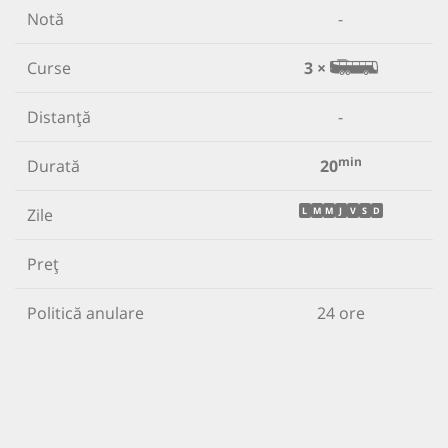
Notă
-
Curse
3 ×
Distanță
-
min
Durată
20
Zile
L
M
M
J
V
S
D
Preț
Politică anulare
24 ore