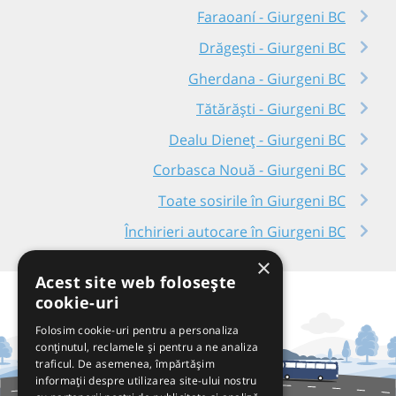
Faraoaní - Giurgeni BC
Drăgești - Giurgeni BC
Gherdana - Giurgeni BC
Tătărăști - Giurgeni BC
Dealu Dieneț - Giurgeni BC
Corbasca Nouă - Giurgeni BC
Toate sosirile în Giurgeni BC
Închirieri autocare în Giurgeni BC
×
Acest site web folosește
cookie-uri
Folosim cookie-uri pentru a personaliza
conținutul, reclamele și pentru a ne analiza
traficul. De asemenea, împărtășim
informații despre utilizarea site-ului nostru