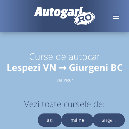
Curse de autocar
Lespezi VN ➞ Giurgeni BC
Vezi retur
Vezi toate cursele de:
azi
mâine
alege...