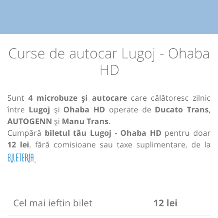
Curse de autocar Lugoj - Ohaba
HD
Sunt
4 microbuze și autocare
care călătoresc zilnic
între
Lugoj
și
Ohaba HD
operate de
Ducato Trans
,
AUTOGENN
și
Manu Trans
.
Cumpără
biletul tău Lugoj - Ohaba HD
pentru doar
12 lei
, fără comisioane sau taxe suplimentare, de la
.
Cel mai ieftin bilet
12 lei