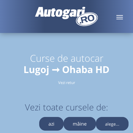
Curse de autocar
Lugoj ➞ Ohaba HD
Vezi retur
Vezi toate cursele de:
azi
mâine
alege...