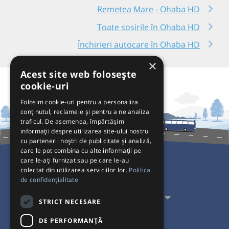
Remetea Mare - Ohaba HD
Toate sosirile în Ohaba HD
Închirieri autocare în Ohaba HD
×
Acest site web folosește
cookie-uri
Folosim cookie-uri pentru a personaliza
conținutul, reclamele și pentru a ne analiza
traficul. De asemenea, împărtășim
informații despre utilizarea site-ului nostru
cu partenerii noștri de publicitate și analiză,
care le pot combina cu alte informații pe
care le-ați furnizat sau pe care le-au
colectat din utilizarea serviciilor lor.
Politica
Pentru Călători
de confidențialitate
Pentru Transportatori
STRICT NECESARE
Interacționăm
DE PERFORMANȚĂ