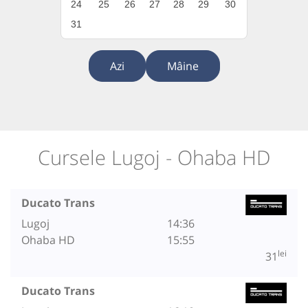
24
25
26
27
28
29
30
31
Azi
Mâine
Cursele Lugoj - Ohaba HD
Ducato Trans
Lugoj
14:36
Ohaba HD
15:55
lei
31
Ducato Trans