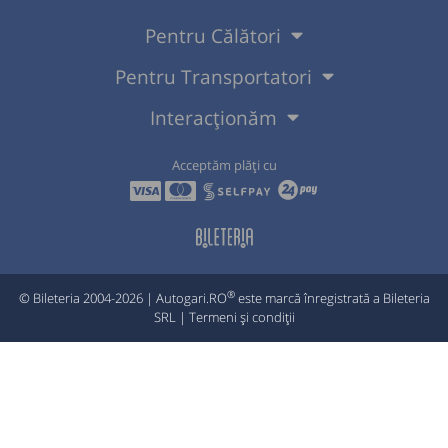
Pentru Călători
Pentru Transportatori
Interacționăm
Acceptăm plăți cu
®
© Bileteria 2004-2026 | Autogari.RO
este marcă înregistrată a Bileteria
SRL |
Termeni și condiții