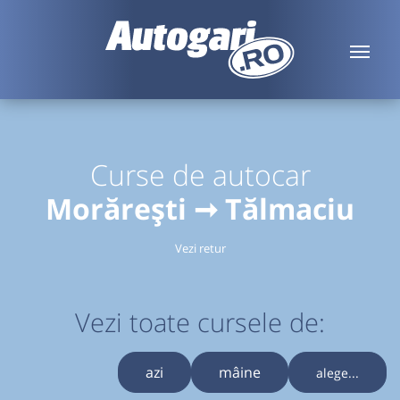
Curse de autocar
Morărești ➞ Tălmaciu
Vezi retur
Vezi toate cursele de:
azi
mâine
alege...