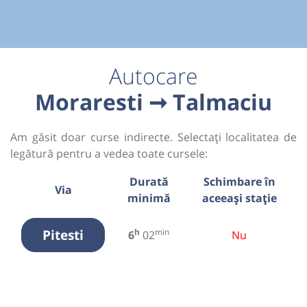
Autocare
Moraresti ➞ Talmaciu
Am găsit doar curse indirecte. Selectați localitatea de
legătură pentru a vedea toate cursele:
Durată
Schimbare în
Via
minimă
aceeași stație
Pitesti
h
min
6
02
Nu