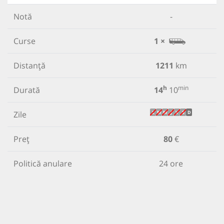
Notă
-
Curse
1 ×
Distanță
1211
km
h
min
Durată
14
10
Zile
L
M
M
J
V
S
D
Preț
80
€
Politică anulare
24 ore