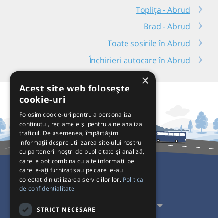
Toplița - Abrud
Brad - Abrud
Toate sosirile în Abrud
Închirieri autocare în Abrud
×
Acest site web folosește
cookie-uri
Folosim cookie-uri pentru a personaliza
conținutul, reclamele și pentru a ne analiza
traficul. De asemenea, împărtășim
informații despre utilizarea site-ului nostru
cu partenerii noștri de publicitate și analiză,
care le pot combina cu alte informații pe
care le-ați furnizat sau pe care le-au
colectat din utilizarea serviciilor lor.
Politica
Pentru Călători
de confidențialitate
Pentru Transportatori
STRICT NECESARE