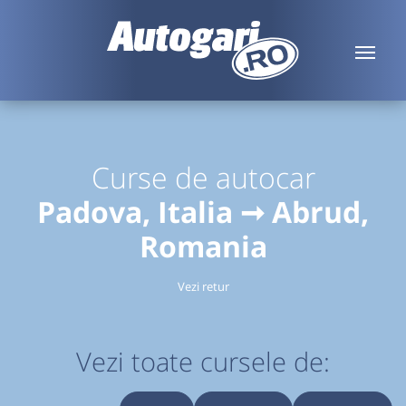
Curse de autocar
Padova, Italia ➞ Abrud,
Romania
Vezi retur
Vezi toate cursele de: