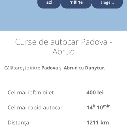
azi
mâine
alege...
Curse de autocar Padova -
Abrud
Călătorește între
Padova
și
Abrud
cu
Danytur
.
Cel mai ieftin bilet
400 lei
h
min
Cel mai rapid autocar
14
10
Distanță
1211 km