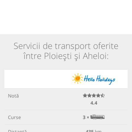
Servicii de transport oferite
între Ploiești și Aheloi:
Notă
4.4
Curse
3 ×
Distanță
435
km