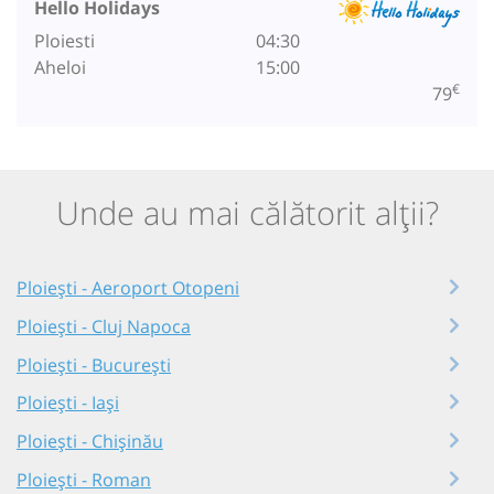
Hello Holidays
Ploiesti
04:30
Aheloi
15:00
€
79
Unde au mai călătorit alții?
Ploiești - Aeroport Otopeni
Ploiești - Cluj Napoca
Ploiești - București
Ploiești - Iași
Ploiești - Chișinău
Ploiești - Roman