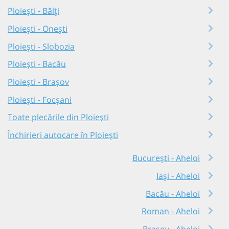
Ploiești - Bălți
Ploiești - Onești
Ploiești - Slobozia
Ploiești - Bacău
Ploiești - Brașov
Ploiești - Focșani
Toate plecările din Ploiești
Închirieri autocare în Ploiești
București - Aheloi
Iași - Aheloi
Bacău - Aheloi
Roman - Aheloi
Brașov - Aheloi