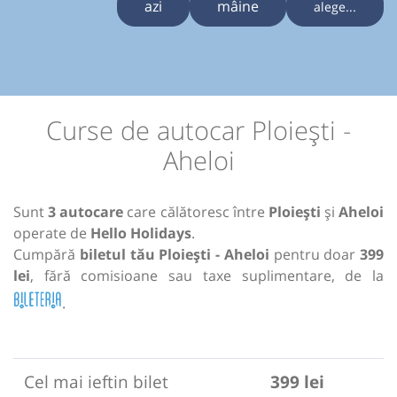
azi
mâine
alege...
Curse de autocar Ploiești -
Aheloi
Sunt
3 autocare
care călătoresc între
Ploiești
și
Aheloi
operate de
Hello Holidays
.
Cumpără
biletul tău Ploiești - Aheloi
pentru doar
399
lei
, fără comisioane sau taxe suplimentare, de la
.
Cel mai ieftin bilet
399 lei