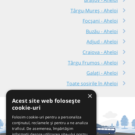
Târgu-Mureș - Aheloi
Focșani - Aheloi
Buzău - Aheloi
Adjud - Aheloi
Craiova - Aheloi
Târgu Frumos - Aheloi
Galați - Aheloi
Toate sosirile în Aheloi
×
Acest site web folosește
cookie-uri
Folosim cookie-uri pentru a personaliza
conținutul, reclamele și pentru a ne analiza
traficul. De asemenea, împărtășim
informații despre utilizarea site-ului nostru