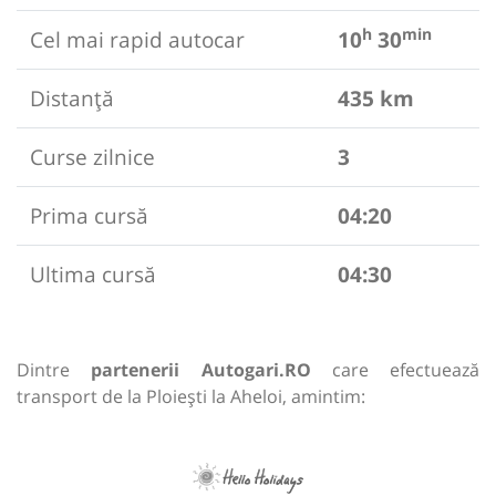
h
min
Cel mai rapid autocar
10
30
Distanță
435 km
Curse zilnice
3
Prima cursă
04:20
Ultima cursă
04:30
Dintre
partenerii Autogari.RO
care efectuează
transport de la Ploiești la Aheloi, amintim: