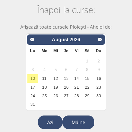
Înapoi la curse:
Afișează toate cursele Ploiești - Aheloi de:
August
2026
Lu
Ma
Mi
Jo
Vi
Sâ
Du
1
2
3
4
5
6
7
8
9
10
11
12
13
14
15
16
17
18
19
20
21
22
23
24
25
26
27
28
29
30
31
Azi
Mâine