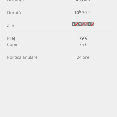
h
min
Durată
10
30
Zile
L
M
M
J
V
S
D
Preț
79
€
Copii
75 €
Politică anulare
24 ore