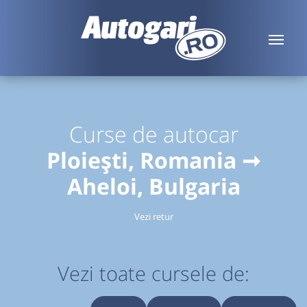
Curse de autocar
Ploiești, Romania ➞
Aheloi, Bulgaria
Vezi retur
Vezi toate cursele de: