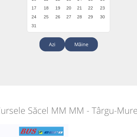
17
18
19
20
21
22
23
24
25
26
27
28
29
30
31
Azi
Mâine
ursele Săcel MM MM - Târgu-Mur