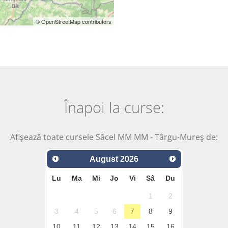
© OpenStreetMap contributors
Înapoi la curse:
Afișează toate cursele Săcel MM MM - Târgu-Mureș de:
August
2026
Lu
Ma
Mi
Jo
Vi
Sâ
Du
1
2
3
4
5
6
7
8
9
10
11
12
13
14
15
16