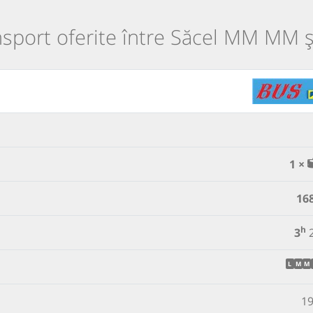
ansport oferite între Săcel MM MM 
1 ×
16
h
3
L
M
M
19