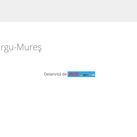
Târgu-Mureș
Deservită de: