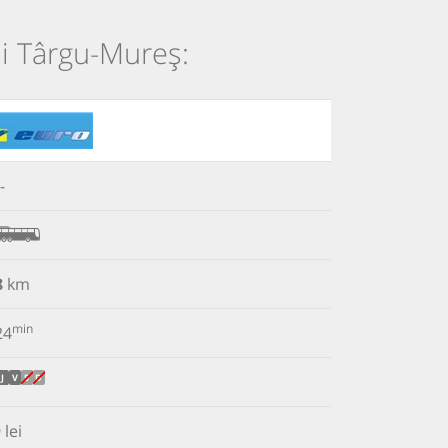
și Târgu-Mureș:
-
8
km
min
24
J
V
S
D
 lei