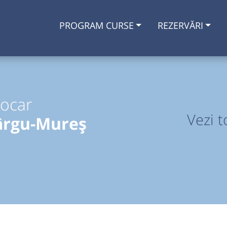
PROGRAM CURSE
REZERVĂRI
tocar
Vezi t
ârgu-Mureș