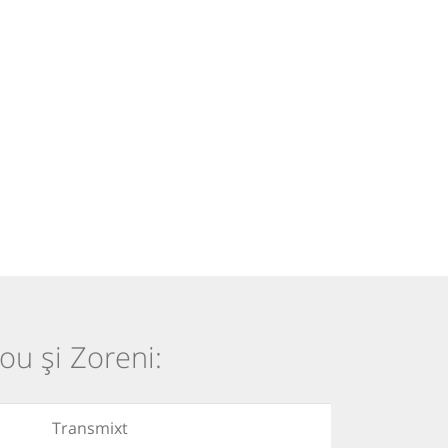
ou și Zoreni:
Transmixt