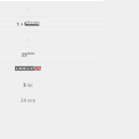
-
1 ×
-
min
25
L
M
M
J
V
S
D
5
lei
24 ore