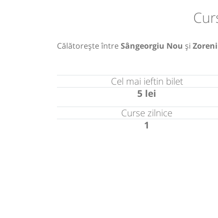
Cur
Călătorește între
Sângeorgiu Nou
și
Zoreni
Cel mai ieftin bilet
5 lei
Curse zilnice
1