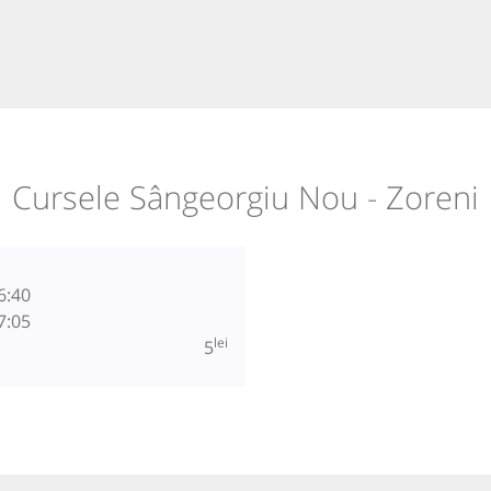
Cursele Sângeorgiu Nou - Zoreni
6:40
7:05
lei
5