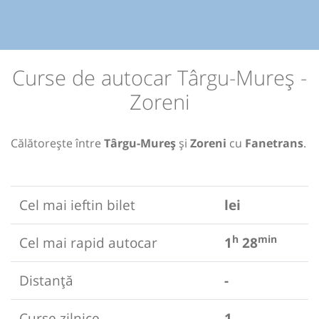
Curse de autocar Târgu-Mureș -
Zoreni
Călătorește între
Târgu-Mureș
și
Zoreni
cu
Fanetrans
.
Cel mai ieftin bilet
lei
h
min
Cel mai rapid autocar
1
28
Distanță
-
Curse zilnice
1