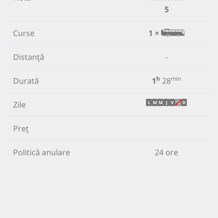
5
Curse
1 ×
Distanță
-
h
min
Durată
1
28
Zile
L
M
M
J
V
S
D
Preț
Politică anulare
24 ore