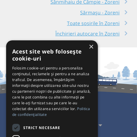
Sânmihaiu de Câmpie - Zoreni
Sărmașu - Zoreni
Toate sosirile în Zoreni
Închirieri autocare în Zoreni
×
Acest site web folosește
cookie-uri
Folosim cookie-uri pentru a personaliza
conținutul, reclamele și pentru a ne analiza
traficul. De asemenea, împărtășim
informații despre utilizarea site-ului nostru
cu partenerii noștri de publicitate și analiză,
care le pot combina cu alte informații pe
care le-ați furnizat sau pe care le-au
colectat din utilizarea serviciilor lor.
Politica
Pentru Călători
de confidențialitate
Pentru Transportatori
STRICT NECESARE