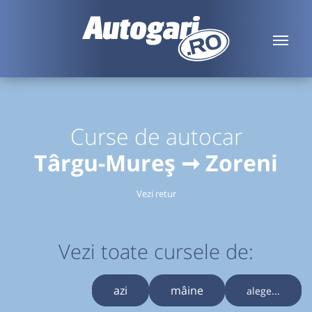
Curse de autocar
Târgu-Mureș ➞ Zoreni
Vezi retur
Vezi toate cursele de:
azi
mâine
alege...