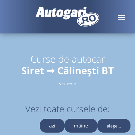
Curse de autocar
Siret ➞ Călinești BT
Vezi retur
Vezi toate cursele de:
azi
mâine
alege...