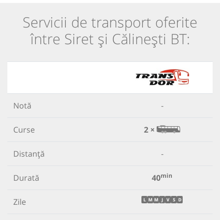
Servicii de transport oferite
între Siret și Călinești BT:
Notă
-
Curse
2 ×
Distanță
-
min
Durată
40
Zile
L
M
M
J
V
S
D