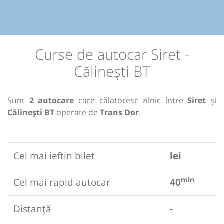
Curse de autocar Siret -
Călinești BT
Sunt
2 autocare
care călătoresc zilnic între
Siret
și
Călinești BT
operate de
Trans Dor
.
Cel mai ieftin bilet
lei
min
Cel mai rapid autocar
40
Distanță
-