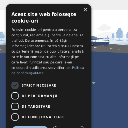
×
Acest site web folosește
cookie-uri
Folosim cookie-uri pentru a personaliza
conținutul, reclamele și pentru a ne analiza
traficul. De asemenea, împărtășim
informații despre utilizarea site-ului nostru
cu partenerii noștri de publicitate și analiză,
care le pot combina cu alte informații pe
care le-ați furnizat sau pe care le-au
colectat din utilizarea serviciilor lor.
Politica
Pentru Călători
de confidențialitate
Pentru Transportatori
STRICT NECESARE
Interacționăm
DE PERFORMANȚĂ
DE TARGETARE
Acceptăm plăți cu
DE FUNCŢIONALITATE