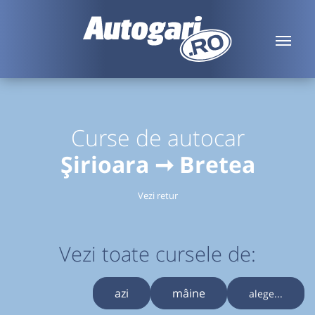
Curse de autocar
Șirioara ➞ Bretea
Vezi retur
Vezi toate cursele de:
azi
mâine
alege...