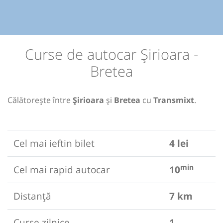
Curse de autocar Șirioara -
Bretea
Călătorește între
Șirioara
și
Bretea
cu
Transmixt
.
Cel mai ieftin bilet
4 lei
min
Cel mai rapid autocar
10
Distanță
7 km
Curse zilnice
1