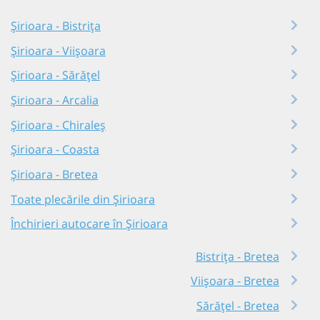
Șirioara - Bistrița
Șirioara - Viișoara
Șirioara - Sărățel
Șirioara - Arcalia
Șirioara - Chiraleș
Șirioara - Coasta
Șirioara - Bretea
Toate plecările din Șirioara
Închirieri autocare în Șirioara
Bistrița - Bretea
Viișoara - Bretea
Sărățel - Bretea