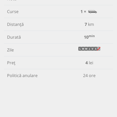
Curse
1 ×
Distanță
7
km
min
Durată
10
Zile
L
M
M
J
V
S
D
Preț
4
lei
Politică anulare
24 ore