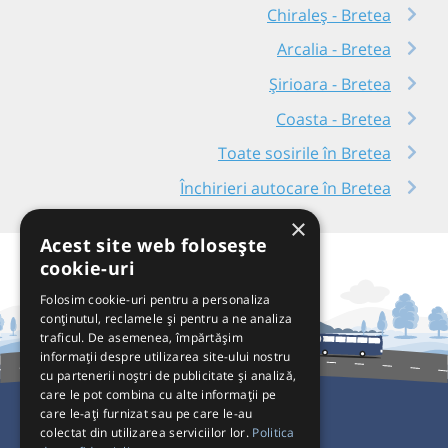
Chiraleș - Bretea
Arcalia - Bretea
Șirioara - Bretea
Coasta - Bretea
Toate sosirile în Bretea
Închirieri autocare în Bretea
×
Acest site web folosește
cookie-uri
Folosim cookie-uri pentru a personaliza
conținutul, reclamele și pentru a ne analiza
traficul. De asemenea, împărtășim
informații despre utilizarea site-ului nostru
cu partenerii noștri de publicitate și analiză,
care le pot combina cu alte informații pe
care le-ați furnizat sau pe care le-au
colectat din utilizarea serviciilor lor.
Politica
Pentru Călători