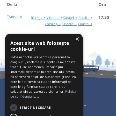
De la
Ora
Transmixt
17:50
Bistrița
Viișoara
Sărățel
Arcalia
Chiraleș
Șirioara
Coasta
×
Acest site web folosește
cookie-uri
Folosim cookie-uri pentru a personaliza
conținutul, reclamele și pentru a ne analiza
traficul. De asemenea, împărtășim
informații despre utilizarea site-ului nostru
cu partenerii noștri de publicitate și analiză,
care le pot combina cu alte informații pe
care le-ați furnizat sau pe care le-au
colectat din utilizarea serviciilor lor.
Politica
Pentru Călători
de confidențialitate
Pentru Transportatori
STRICT NECESARE