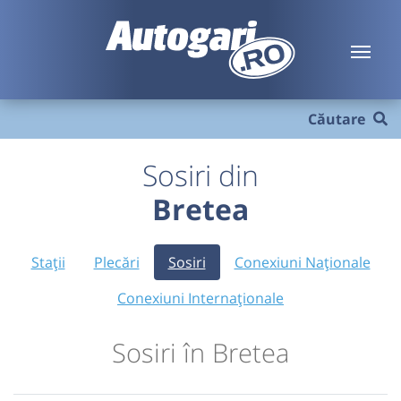
Căutare
Sosiri din
Bretea
Stații
Plecări
Sosiri
Conexiuni Naționale
Conexiuni Internaționale
Sosiri în Bretea