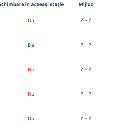
Schimbare în aceeași stație
Mijloc
Da
+
Da
+
Nu
+
Nu
+
Da
+