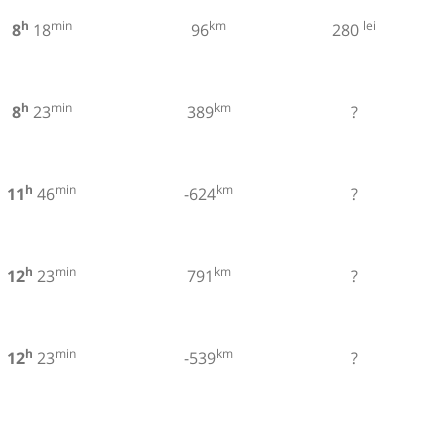
h
min
km
lei
8
18
96
280
h
min
km
8
23
389
?
h
min
km
11
46
-624
?
h
min
km
12
23
791
?
h
min
km
12
23
-539
?