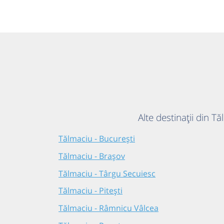
Alte destinații din T
Tălmaciu - București
Tălmaciu - Brașov
Tălmaciu - Târgu Secuiesc
Tălmaciu - Pitești
Tălmaciu - Râmnicu Vâlcea