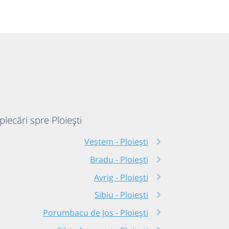
 plecări spre Ploiești
Veștem - Ploiești
Bradu - Ploiești
Avrig - Ploiești
Sibiu - Ploiești
Porumbacu de Jos - Ploiești