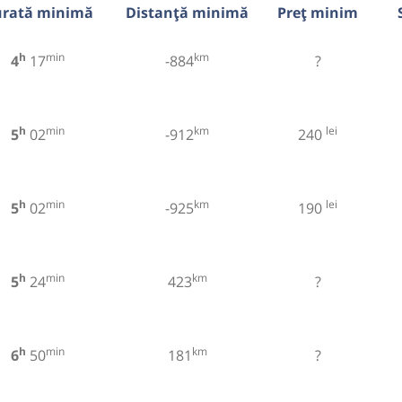
rată minimă
Distanță minimă
Preț minim
h
min
km
4
17
-884
?
h
min
km
lei
5
02
-912
240
h
min
km
lei
5
02
-925
190
h
min
km
5
24
423
?
h
min
km
6
50
181
?