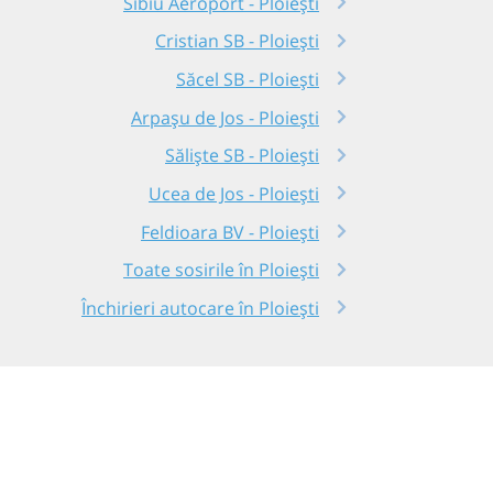
Sibiu Aeroport - Ploiești
Cristian SB - Ploiești
Săcel SB - Ploiești
Arpașu de Jos - Ploiești
Săliște SB - Ploiești
Ucea de Jos - Ploiești
Feldioara BV - Ploiești
Toate sosirile în Ploiești
Închirieri autocare în Ploiești