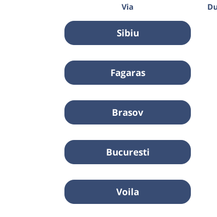
Via
Du
Sibiu
Fagaras
Brasov
Bucuresti
Voila