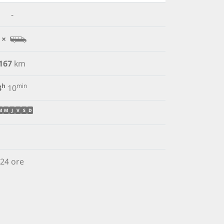
-
 ×
167
km
h
min
3
10
M
M
J
V
S
D
24 ore