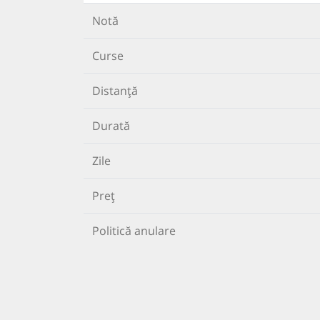
Notă
Curse
Distanță
Durată
Zile
Preț
Politică anulare