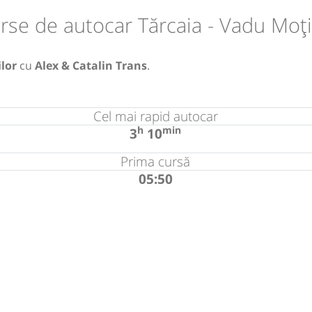
rse de autocar Tărcaia - Vadu Moți
lor
cu
Alex & Catalin Trans
.
Cel mai rapid autocar
h
min
3
10
Prima cursă
05:50