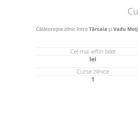
Cu
Călătorește zilnic între
Tărcaia
și
Vadu Moți
Cel mai ieftin bilet
lei
Curse zilnice
1