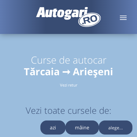
Curse de autocar
Tărcaia ➞ Arieșeni
Vezi retur
Vezi toate cursele de:
azi
mâine
alege...