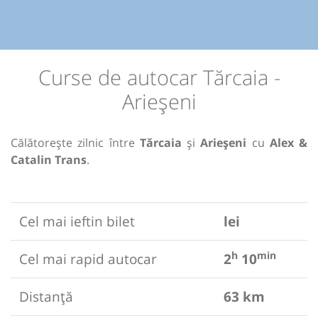
Curse de autocar Tărcaia -
Arieșeni
Călătorește zilnic între
Tărcaia
și
Arieșeni
cu
Alex &
Catalin Trans
.
Cel mai ieftin bilet
lei
h
min
Cel mai rapid autocar
2
10
Distanță
63 km