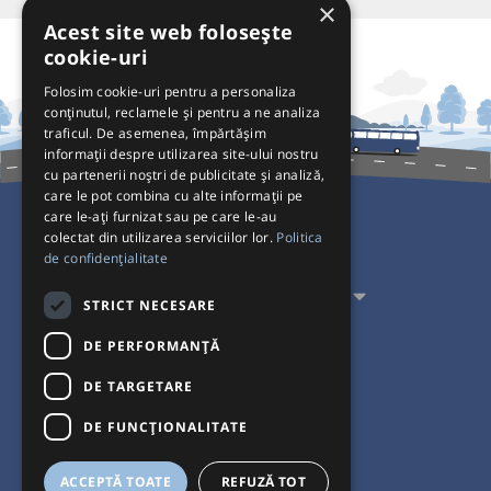
×
Acest site web folosește
cookie-uri
Folosim cookie-uri pentru a personaliza
conținutul, reclamele și pentru a ne analiza
traficul. De asemenea, împărtășim
informații despre utilizarea site-ului nostru
cu partenerii noștri de publicitate și analiză,
care le pot combina cu alte informații pe
care le-ați furnizat sau pe care le-au
colectat din utilizarea serviciilor lor.
Politica
Pentru Călători
de confidențialitate
Pentru Transportatori
STRICT NECESARE
Interacționăm
DE PERFORMANȚĂ
DE TARGETARE
Acceptăm plăți cu
DE FUNCŢIONALITATE
ACCEPTĂ TOATE
REFUZĂ TOT