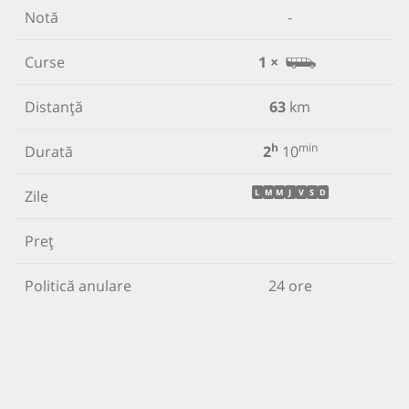
Notă
-
Curse
1 ×
Distanță
63
km
h
min
Durată
2
10
Zile
L
M
M
J
V
S
D
Preț
Politică anulare
24 ore