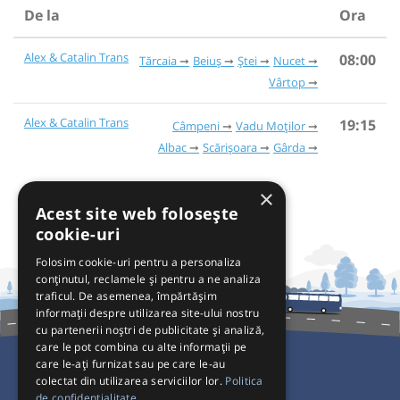
De la
Ora
Alex & Catalin Trans
08:00
Tărcaia
Beiuș
Ștei
Nucet
Vârtop
Alex & Catalin Trans
19:15
Câmpeni
Vadu Moților
Albac
Scărișoara
Gârda
×
Acest site web folosește
cookie-uri
Folosim cookie-uri pentru a personaliza
conținutul, reclamele și pentru a ne analiza
traficul. De asemenea, împărtășim
informații despre utilizarea site-ului nostru
cu partenerii noștri de publicitate și analiză,
care le pot combina cu alte informații pe
care le-ați furnizat sau pe care le-au
colectat din utilizarea serviciilor lor.
Politica
Pentru Călători
de confidențialitate