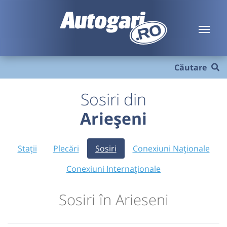
Căutare
Sosiri din
Arieșeni
Stații
Plecări
Sosiri
Conexiuni Naționale
Conexiuni Internaționale
Sosiri în Arieseni