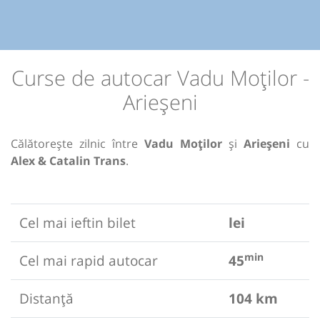
Curse de autocar Vadu Moților -
Arieșeni
Călătorește zilnic între
Vadu Moților
și
Arieșeni
cu
Alex & Catalin Trans
.
Cel mai ieftin bilet
lei
min
Cel mai rapid autocar
45
Distanță
104 km