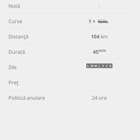
Notă
-
Curse
1 ×
Distanță
104
km
min
Durată
45
Zile
L
M
M
J
V
S
D
Preț
Politică anulare
24 ore