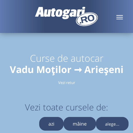
Curse de autocar
Vadu Moților ➞ Arieșeni
Vezi retur
Vezi toate cursele de:
azi
mâine
alege...