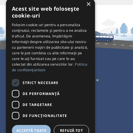
×
Acest site web folosește
cookie-uri
Folosim cookie-uri pentru a personaliza
conținutul, reclamele și pentru a ne analiza
traficul. De asemenea, împărtășim
informații despre utilizarea site-ului nostru
cu partenerii noștri de publicitate și analiză,
care le pot combina cu alte informații pe
care le-ați furnizat sau pe care le-au
colectat din utilizarea serviciilor lor.
Politica
Pentru Călători
de confidențialitate
Pentru Transportatori
STRICT NECESARE
Interacționăm
DE PERFORMANȚĂ
DE TARGETARE
Acceptăm plăți cu
DE FUNCŢIONALITATE
ACCEPTĂ TOATE
REFUZĂ TOT