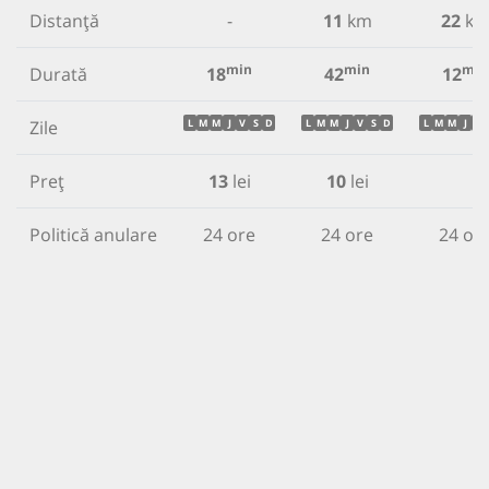
Distanță
-
11
km
22
k
min
min
min
Durată
18
42
12
Zile
L
M
M
J
V
S
D
L
M
M
J
V
S
D
L
M
M
J
V
Preț
13
lei
10
lei
Politică anulare
24 ore
24 ore
24 or