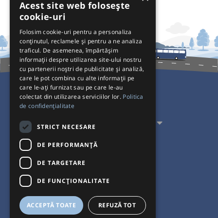
Acest site web folosește
cookie-uri
Folosim cookie-uri pentru a personaliza
conținutul, reclamele și pentru a ne analiza
traficul. De asemenea, împărtășim
informații despre utilizarea site-ului nostru
cu partenerii noștri de publicitate și analiză,
care le pot combina cu alte informații pe
care le-ați furnizat sau pe care le-au
colectat din utilizarea serviciilor lor.
Politica
Pentru Călători
de confidențialitate
Pentru Transportatori
STRICT NECESARE
Interacționăm
DE PERFORMANȚĂ
DE TARGETARE
Acceptăm plăți cu
DE FUNCŢIONALITATE
ACCEPTĂ TOATE
REFUZĂ TOT