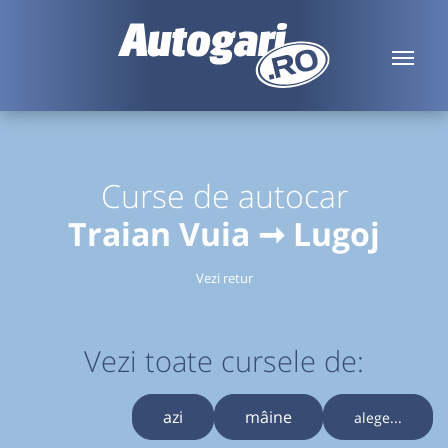
Curse de autocar
Traian Vuia ➞ Lugoj
Vezi retur
Vezi toate cursele de:
azi
mâine
alege...