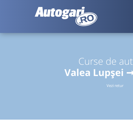
Curse de au
Valea Lupșei ➞
Vezi retur