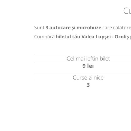
Cu
Sunt
3 autocare și microbuze
care călătores
Cumpără
biletul tău Valea Lupșei - Ocoliș
Cel mai ieftin bilet
9 lei
Curse zilnice
3