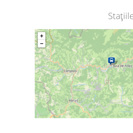
Stații
+
−