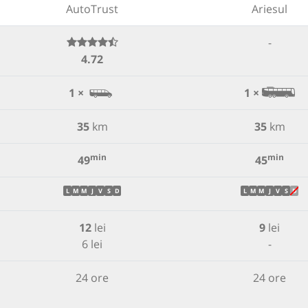
AutoTrust
Ariesul
-
4.72
1 ×
1 ×
35
km
35
km
min
min
49
45
L
M
M
J
V
S
D
L
M
M
J
V
S
D
12
lei
9
lei
6 lei
-
24 ore
24 ore