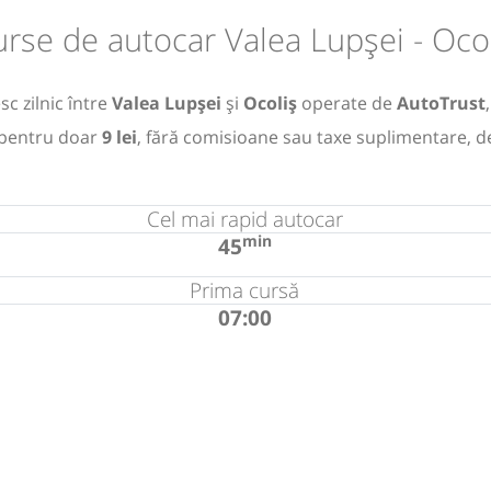
rse de autocar Valea Lupșei - Oco
c zilnic între
Valea Lupșei
și
Ocoliș
operate de
AutoTrust
pentru doar
9 lei
, fără comisioane sau taxe suplimentare, d
Cel mai rapid autocar
min
45
Prima cursă
07:00