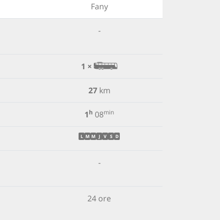
Fany
-
1 ×
27
km
h
min
1
08
L
M
M
J
V
S
D
-
24 ore