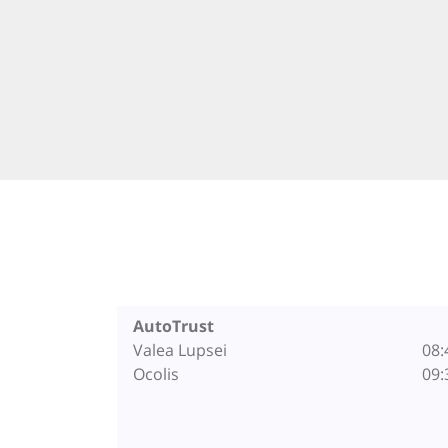
AutoTrust
Valea Lupsei
08:
Ocolis
09: