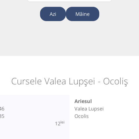
Azi
Mâine
Cursele Valea Lupșei - Ocoliș
Ariesul
46
Valea Lupsei
35
Ocolis
lei
12