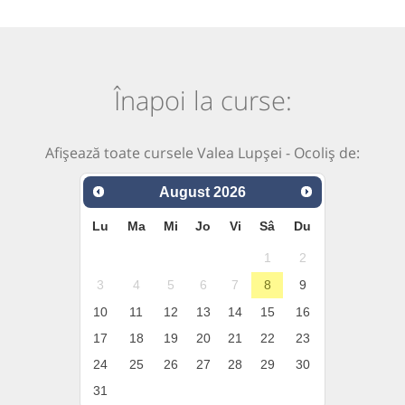
Înapoi la curse:
Afișează toate cursele Valea Lupșei - Ocoliș de:
August
2026
Lu
Ma
Mi
Jo
Vi
Sâ
Du
1
2
3
4
5
6
7
8
9
10
11
12
13
14
15
16
17
18
19
20
21
22
23
24
25
26
27
28
29
30
31