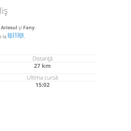
liș
,
Ariesul
și
Fany
.
e la
.
Distanță
27 km
Ultima cursă
15:02