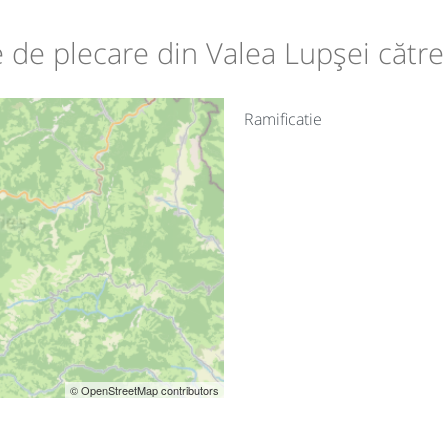
le de plecare din Valea Lupșei către
Ramificatie
© OpenStreetMap contributors