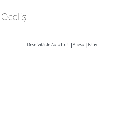
 Ocoliș
Deservită de:
AutoTrust
Ariesul
Fany
|
|