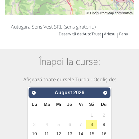
© OpenStreetMap contributors
Autogara Sens Vest SRL (sens giratoriu)
Deservită de:
AutoTrust
Ariesul
Fany
|
|
Înapoi la curse:
Afișează toate cursele Turda - Ocoliș de:
August
2026
Lu
Ma
Mi
Jo
Vi
Sâ
Du
1
2
3
4
5
6
7
8
9
10
11
12
13
14
15
16