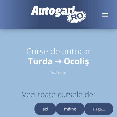
Curse de autocar
Turda ➞ Ocoliș
Vezi retur
Vezi toate cursele de:
azi
mâine
alege...