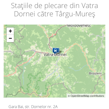
Stațiile de plecare din Vatra
Dornei către Târgu-Mureș
+
−
© OpenStreetMap contributors
Gara Bai, str. Dornelor nr. 2A