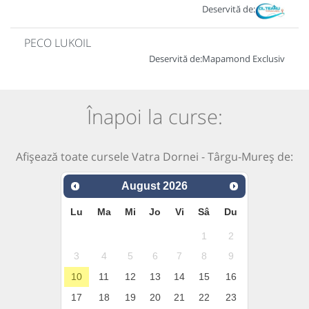
Deservită de:
PECO LUKOIL
Deservită de:
Mapamond Exclusiv
Înapoi la curse:
Afișează toate cursele Vatra Dornei - Târgu-Mureș de:
August
2026
Lu
Ma
Mi
Jo
Vi
Sâ
Du
1
2
3
4
5
6
7
8
9
10
11
12
13
14
15
16
17
18
19
20
21
22
23