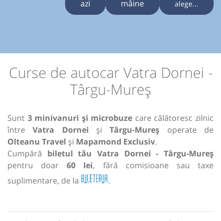
azi
mâine
alege...
Curse de autocar Vatra Dornei -
Târgu-Mureș
Sunt
3 minivanuri și microbuze
care călătoresc zilnic
între
Vatra Dornei
și
Târgu-Mureș
operate de
Olteanu Travel
și
Mapamond Exclusiv
.
Cumpără
biletul tău Vatra Dornei - Târgu-Mureș
pentru doar
60 lei
, fără comisioane sau taxe
suplimentare, de la
.