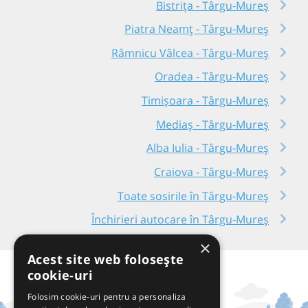
Bistrița - Târgu-Mureș
Piatra Neamț - Târgu-Mureș
Râmnicu Vâlcea - Târgu-Mureș
Oradea - Târgu-Mureș
Timișoara - Târgu-Mureș
Mediaș - Târgu-Mureș
Alba Iulia - Târgu-Mureș
Craiova - Târgu-Mureș
Toate sosirile în Târgu-Mureș
Închirieri autocare în Târgu-Mureș
×
Acest site web folosește
cookie-uri
Folosim cookie-uri pentru a personaliza