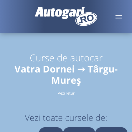
Curse de autocar
Vatra Dornei ➞ Târgu-
Mureș
Vezi retur
Vezi toate cursele de: