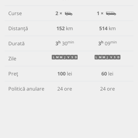
Curse
2 ×
1 ×
Distanță
152
km
514
km
h
min
h
min
Durată
3
30
3
09
Zile
L
M
M
J
V
S
D
L
M
M
J
V
S
D
Preț
100
lei
60
lei
Politică anulare
24 ore
24 ore