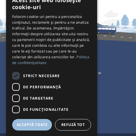
Acest site web folosește
cookie-uri
Folosim cookie-uri pentru a personaliza
conținutul, reclamele și pentru a ne analiza
traficul. De asemenea, împărtășim
informații despre utilizarea site-ului nostru
cu partenerii noștri de publicitate și analiză,
care le pot combina cu alte informații pe
care le-ați furnizat sau pe care le-au
colectat din utilizarea serviciilor lor.
Politica
Pentru Călători
de confidențialitate
Pentru Transportatori
STRICT NECESARE
Interacționăm
DE PERFORMANȚĂ
DE TARGETARE
Acceptăm plăți cu
DE FUNCŢIONALITATE
ACCEPTĂ TOATE
REFUZĂ TOT