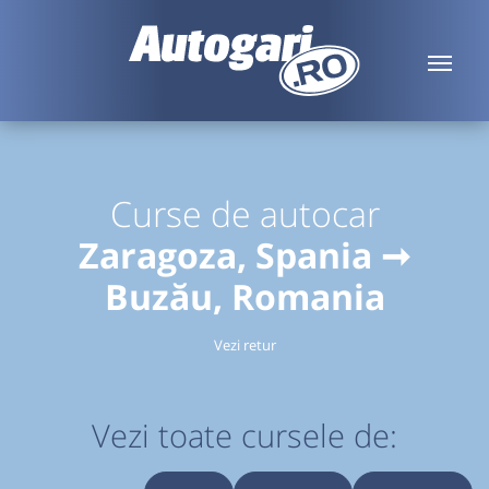
Curse de autocar
Zaragoza, Spania ➞
Buzău, Romania
Vezi retur
Vezi toate cursele de: