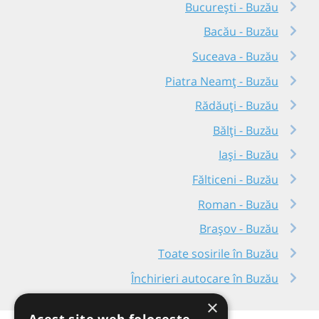
București - Buzău
Bacău - Buzău
Suceava - Buzău
Piatra Neamț - Buzău
Rădăuți - Buzău
Bălți - Buzău
Iași - Buzău
Fălticeni - Buzău
Roman - Buzău
Brașov - Buzău
Toate sosirile în Buzău
Închirieri autocare în Buzău
×