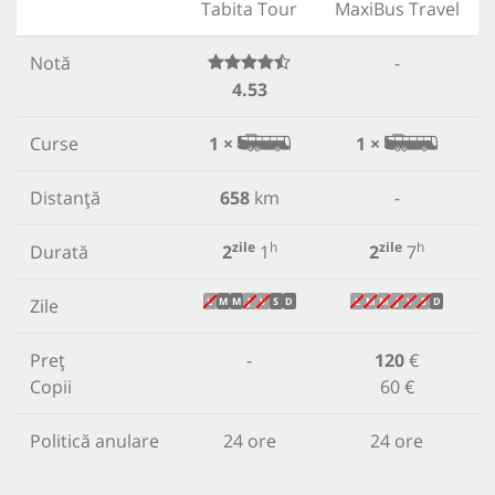
Tabita Tour
MaxiBus Travel
Notă
-
4.53
Curse
1 ×
1 ×
Distanță
658
km
-
zile
h
zile
h
Durată
2
1
2
7
Zile
L
M
M
J
V
S
D
L
M
M
J
V
S
D
Preț
-
120
€
Copii
60 €
Politică anulare
24 ore
24 ore