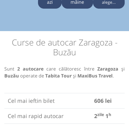
azi
mâine
alege...
Curse de autocar Zaragoza -
Buzău
Sunt
2 autocare
care călătoresc între
Zaragoza
și
Buzău
operate de
Tabita Tour
și
MaxiBus Travel
.
Cel mai ieftin bilet
606 lei
zile
h
Cel mai rapid autocar
2
1