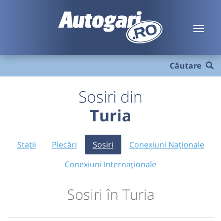
Căutare
Sosiri din
Turia
Stații
Plecări
Sosiri
Conexiuni Naționale
Conexiuni Internaționale
Sosiri în Turia