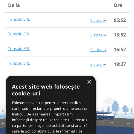
De la
Ora
Tunsoiu SRL
05:52
Slatina
Tunsoiu SRL
13:52
Slatina
Tunsoiu SRL
16:52
Slatina
Tunsoiu SRL
19:27
Slatina
×
Acest site web folosește
cookie-uri
Folosim cookie-uri pentru a personaliza
conținutul, reclamele și pentru a ne analiza
traficul. De asemenea, împărtășim
informații despre utilizarea site-ului nostru
cu partenerii noștri de publicitate și analiză,
care le pot combina cu alte informații pe