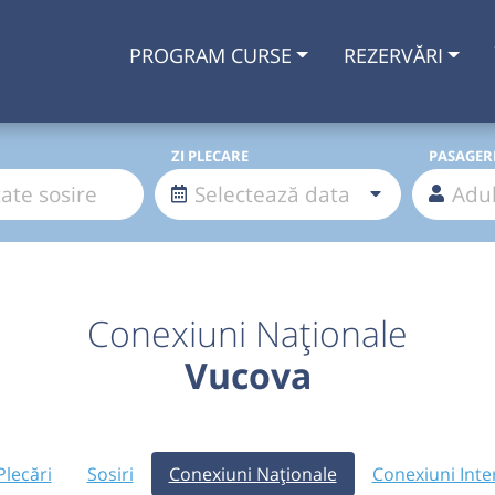
PROGRAM CURSE
REZERVĂRI
ZI PLECARE
PASAGER
Conexiuni Naționale
Vucova
Plecări
Sosiri
Conexiuni Naționale
Conexiuni Inte