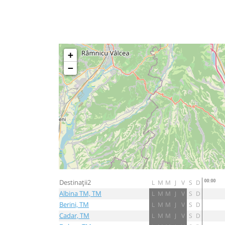
+
−
Destinații2
L
M
M
J
V
S
D
Albina TM, TM
L
M
M
J
V
S
D
Berini, TM
L
M
M
J
V
S
D
Cadar, TM
L
M
M
J
V
S
D