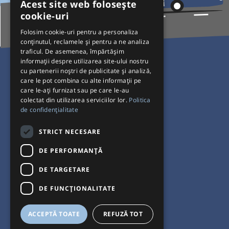
Acest site web folosește
cookie-uri
Folosim cookie-uri pentru a personaliza
conținutul, reclamele și pentru a ne analiza
traficul. De asemenea, împărtășim
Pentru Călători
informații despre utilizarea site-ului nostru
cu partenerii noștri de publicitate și analiză,
Curse autobuz
care le pot combina cu alte informații pe
care le-ați furnizat sau pe care le-au
Plecări/Sosiri
colectat din utilizarea serviciilor lor.
Politica
Program operatori
de confidențialitate
Termeni și condiții
STRICT NECESARE
Setări de cookie-uri
DE PERFORMANȚĂ
DE TARGETARE
DE FUNCŢIONALITATE
ACCEPTĂ TOATE
REFUZĂ TOT