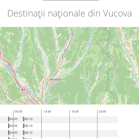
Destinații naționale din Vucova
04:45
08:10
04:45
08:10
04:45
08:10