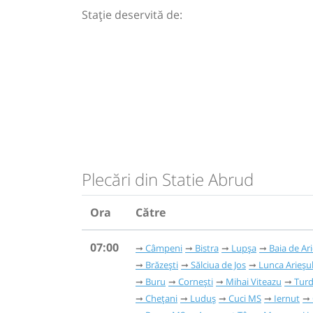
Stație deservită de:
Plecări din Statie Abrud
Ora
Către
07:00
Câmpeni
Bistra
Lupșa
Baia de Ar
Brăzești
Sălciua de Jos
Lunca Arieșul
Buru
Cornești
Mihai Viteazu
Tur
Chețani
Luduș
Cuci MS
Iernut