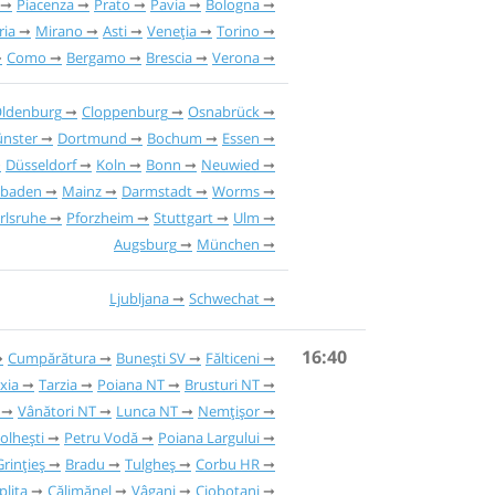
Piacenza
Prato
Pavia
Bologna
ria
Mirano
Asti
Veneția
Torino
Como
Bergamo
Brescia
Verona
ldenburg
Cloppenburg
Osnabrück
nster
Dortmund
Bochum
Essen
Düsseldorf
Koln
Bonn
Neuwied
sbaden
Mainz
Darmstadt
Worms
rlsruhe
Pforzheim
Stuttgart
Ulm
Augsburg
München
Ljubljana
Schwechat
16:40
Cumpărătura
Bunești SV
Fălticeni
xia
Tarzia
Poiana NT
Brusturi NT
Vânători NT
Lunca NT
Nemțișor
olhești
Petru Vodă
Poiana Largului
Grințieș
Bradu
Tulgheș
Corbu HR
plița
Călimănel
Vâgani
Ciobotani