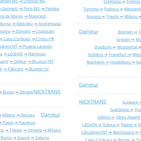
gheni MS
Cristești MS
Cremona
Firenze
Gornești
Periș MS
Petelea
Tortona
Padova
Alessand
nii de Mureș
Maiorești
Novara
Trieste
Milano
Borzia
Răstolița
Andreneasa
Danytur
ștera
Stînceni
Ciobotani
Bremen
O
Capu Corbului
Corbu HR
Greven
Mü
găreni NT
Poiana Largului
Duisburg
Wuppertal
ca
LEGHIN
Nemțișor
Koblenz
Frankfurt
Wie
eamț
Oglinzi
Brusturi NT
Manheim
Heidelberg
Ka
ti
Fălticeni
Bunești SV
Danytur
NICKTRANS
Buceș
Zdrapți
NICKTRANS
Suceava
Spătărești
Pra
Danytur
Milano
Novara
Oglinzi
Târgu Neamț
Pavia
Piacenza
LEGHIN
Stânca
Pipirig
D
na
Trieste
Veneția
Mirano
Călugăreni NT
Bistricioara
Roma
Napoli
Salerno
Capu Corbului
Borsec
To