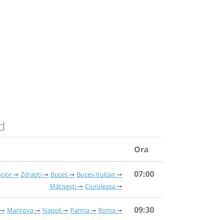
ud
Ora
07:00
șcior
Zdrapți
Buceș
Buceș-Vulcan
Mătișești
Ciuruleasa
09:30
Mantova
Napoli
Parma
Roma