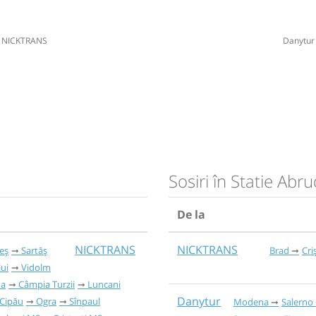
NICKTRANS
Danytur
Sosiri în Statie Abr
De la
NICKTRANS
NICKTRANS
ieș
Sartăș
Brad
Cri
ui
Vidolm
da
Câmpia Turzii
Luncani
Danytur
Cipău
Ogra
Sînpaul
Modena
Salerno