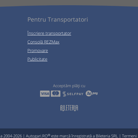
Pentru Transportatori
Înscriere transportator
Consolă REZMax
Promovare
Publicitate
Acceptăm plăți cu
®
ia 2004-2026 | Autogari.RO
este marcă înregistrată a Bileteria SRL |
Termeni ș