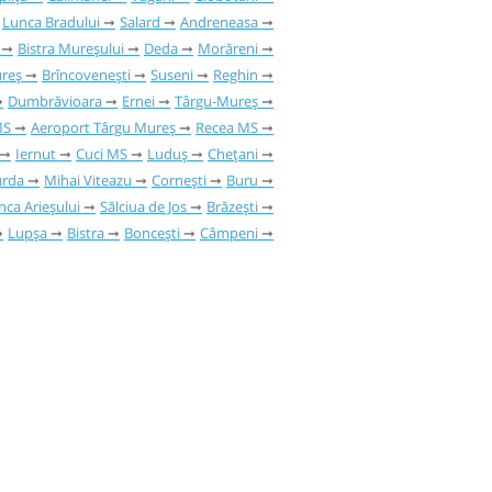
Lunca Bradului
Salard
Andreneasa
Bistra Mureșului
Deda
Morăreni
ureș
Brîncovenești
Suseni
Reghin
Dumbrăvioara
Ernei
Târgu-Mureș
MS
Aeroport Târgu Mureș
Recea MS
Iernut
Cuci MS
Luduș
Chețani
urda
Mihai Viteazu
Cornești
Buru
nca Arieșului
Sălciua de Jos
Brăzești
Lupșa
Bistra
Boncești
Câmpeni