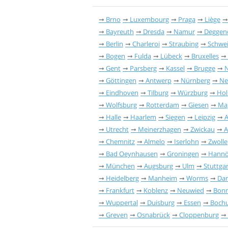
Brno
Luxembourg
Praga
Liège
Bayreuth
Dresda
Namur
Deggen
Berlin
Charleroi
Straubing
Schwei
Bogen
Fulda
Lübeck
Bruxelles
Gent
Parsberg
Kassel
Brugge
N
Göttingen
Antwerp
Nürnberg
Ne
Eindhoven
Tilburg
Würzburg
Hol
Wolfsburg
Rotterdam
Giesen
Ma
Halle
Haarlem
Siegen
Leipzig
Utrecht
Meinerzhagen
Zwickau
A
Chemnitz
Almelo
Iserlohn
Zwolle
Bad Oeynhausen
Groningen
Hannö
München
Augsburg
Ulm
Stuttgar
Heidelberg
Manheim
Worms
Da
Frankfurt
Koblenz
Neuwied
Bon
Wuppertal
Duisburg
Essen
Boch
Greven
Osnabrück
Cloppenburg