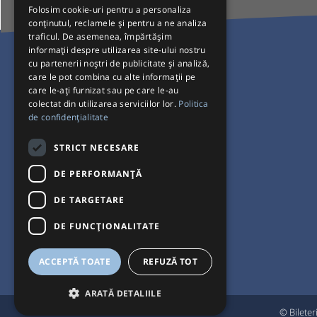
Folosim cookie-uri pentru a personaliza
conținutul, reclamele și pentru a ne analiza
traficul. De asemenea, împărtășim
Pentru Călători
informații despre utilizarea site-ului nostru
cu partenerii noștri de publicitate și analiză,
Curse autobuz
care le pot combina cu alte informații pe
care le-ați furnizat sau pe care le-au
Plecări/Sosiri
colectat din utilizarea serviciilor lor.
Politica
Program operatori
de confidențialitate
Termeni și condiții
STRICT NECESARE
Setări de cookie-uri
DE PERFORMANȚĂ
DE TARGETARE
DE FUNCŢIONALITATE
ACCEPTĂ TOATE
REFUZĂ TOT
ARATĂ DETALIILE
© Bileter