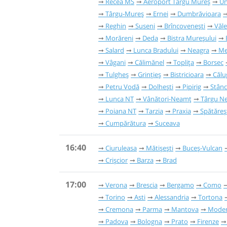
Recea MS
Aeroport Târgu Mureș
Un
Târgu-Mureș
Ernei
Dumbrăvioara
Reghin
Suseni
Brîncovenești
Văle
Morăreni
Deda
Bistra Mureșului
Salard
Lunca Bradului
Neagra
Me
Vâgani
Călimănel
Toplița
Borsec
Tulgheș
Grințieș
Bistricioara
Călu
Petru Vodă
Dolhești
Pipirig
Stân
Lunca NT
Vânători-Neamț
Târgu N
Poiana NT
Tarzia
Praxia
Spătăreș
Cumpărătura
Suceava
16:40
Ciuruleasa
Mătișești
Buceș-Vulcan
Crișcior
Barza
Brad
17:00
Verona
Brescia
Bergamo
Como
Torino
Asti
Alessandria
Tortona
Cremona
Parma
Mantova
Mode
Padova
Bologna
Prato
Firenze