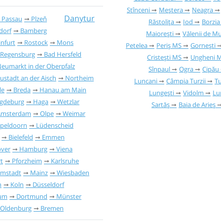
Stînceni
Meștera
Neagra
Danytur
Passau
Plzeň
Răstolița
Iod
Borzia
dorf
Bamberg
Maiorești
Vălenii de M
nfurt
Rostock
Mons
Petelea
Periș MS
Gornești
Regensburg
Bad Hersfeld
Cristești MS
Ungheni 
eumarkt in der Oberpfalz
Sînpaul
Ogra
Cipău
ustadt an der Aisch
Northeim
Luncani
Câmpia Turzii
T
le
Breda
Hanau am Main
Lungești
Vidolm
Lu
gdeburg
Haga
Wetzlar
Sartăș
Baia de Arieș
Amsterdam
Olpe
Weimar
peldoorn
Lüdenscheid
Bielefeld
Emmen
ver
Hamburg
Viena
t
Pforzheim
Karlsruhe
rmstadt
Mainz
Wiesbaden
n
Koln
Düsseldorf
um
Dortmund
Münster
Oldenburg
Bremen