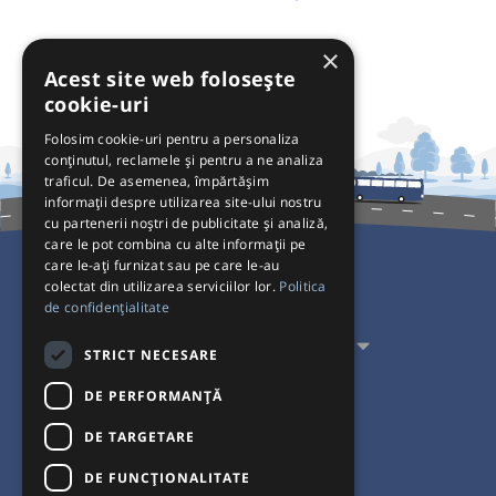
×
Acest site web folosește
cookie-uri
Folosim cookie-uri pentru a personaliza
conținutul, reclamele și pentru a ne analiza
traficul. De asemenea, împărtășim
informații despre utilizarea site-ului nostru
cu partenerii noștri de publicitate și analiză,
care le pot combina cu alte informații pe
care le-ați furnizat sau pe care le-au
colectat din utilizarea serviciilor lor.
Politica
Pentru Călători
de confidențialitate
Pentru Transportatori
STRICT NECESARE
Interacționăm
DE PERFORMANȚĂ
DE TARGETARE
Acceptăm plăți cu
DE FUNCŢIONALITATE