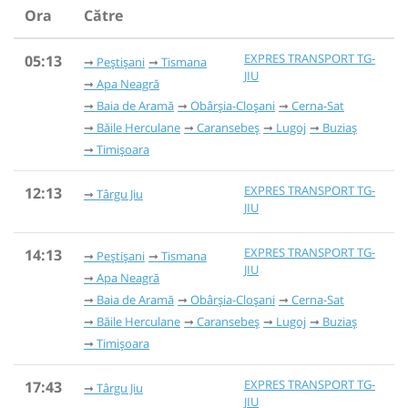
Ora
Către
EXPRES TRANSPORT TG-
05:13
Peștișani
Tismana
JIU
Apa Neagră
Baia de Aramă
Obârșia-Cloșani
Cerna-Sat
Băile Herculane
Caransebeș
Lugoj
Buziaș
Timișoara
EXPRES TRANSPORT TG-
12:13
Târgu Jiu
JIU
EXPRES TRANSPORT TG-
14:13
Peștișani
Tismana
JIU
Apa Neagră
Baia de Aramă
Obârșia-Cloșani
Cerna-Sat
Băile Herculane
Caransebeș
Lugoj
Buziaș
Timișoara
EXPRES TRANSPORT TG-
17:43
Târgu Jiu
JIU