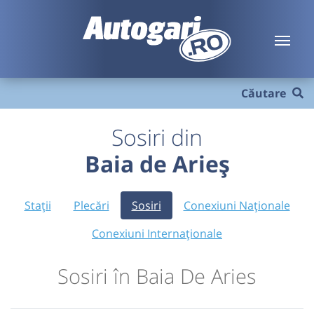
Căutare
Sosiri din
Baia de Arieș
Stații
Plecări
Sosiri
Conexiuni Naționale
Conexiuni Internaționale
Sosiri în Baia De Aries