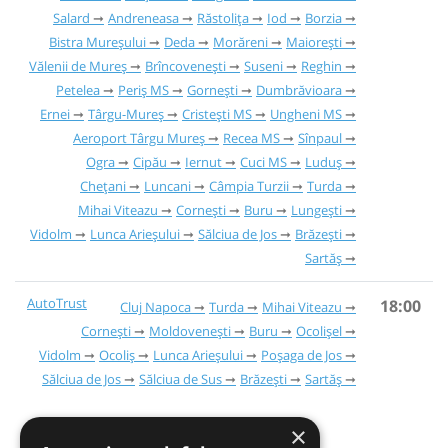
Salard
Andreneasa
Răstolița
Iod
Borzia
Bistra Mureșului
Deda
Morăreni
Maiorești
Vălenii de Mureș
Brîncovenești
Suseni
Reghin
Petelea
Periș MS
Gornești
Dumbrăvioara
Ernei
Târgu-Mureș
Cristești MS
Ungheni MS
Aeroport Târgu Mureș
Recea MS
Sînpaul
Ogra
Cipău
Iernut
Cuci MS
Luduș
Chețani
Luncani
Câmpia Turzii
Turda
Mihai Viteazu
Cornești
Buru
Lungești
Vidolm
Lunca Arieșului
Sălciua de Jos
Brăzești
Sartăș
AutoTrust
18:00
Cluj Napoca
Turda
Mihai Viteazu
Cornești
Moldovenești
Buru
Ocolișel
Vidolm
Ocoliș
Lunca Arieșului
Poșaga de Jos
Sălciua de Jos
Sălciua de Sus
Brăzești
Sartăș
×