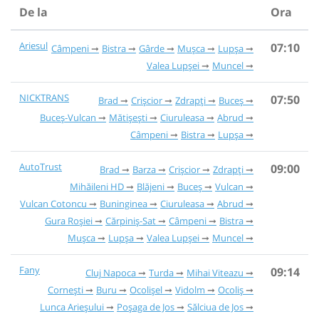
De la
Ora
Ariesul
07:10
Câmpeni
Bistra
Gârde
Mușca
Lupșa
Valea Lupșei
Muncel
NICKTRANS
07:50
Brad
Crișcior
Zdrapți
Buceș
Buceș-Vulcan
Mătișești
Ciuruleasa
Abrud
Câmpeni
Bistra
Lupșa
AutoTrust
09:00
Brad
Barza
Crișcior
Zdrapți
Mihăileni HD
Blăjeni
Buceș
Vulcan
Vulcan Cotoncu
Buninginea
Ciuruleasa
Abrud
Gura Roșiei
Cărpiniș-Sat
Câmpeni
Bistra
Mușca
Lupșa
Valea Lupșei
Muncel
Fany
09:14
Cluj Napoca
Turda
Mihai Viteazu
Cornești
Buru
Ocolișel
Vidolm
Ocoliș
Lunca Arieșului
Poșaga de Jos
Sălciua de Jos