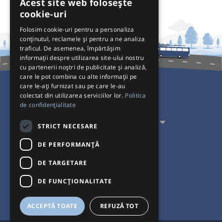
Acest site web folosește
cookie-uri
Folosim cookie-uri pentru a personaliza
conținutul, reclamele și pentru a ne analiza
traficul. De asemenea, împărtășim
informații despre utilizarea site-ului nostru
cu partenerii noștri de publicitate și analiză,
care le pot combina cu alte informații pe
care le-ați furnizat sau pe care le-au
colectat din utilizarea serviciilor lor.
Politica
Pentru Călători
de confidențialitate
Pentru Transportatori
STRICT NECESARE
Interacționăm
DE PERFORMANȚĂ
DE TARGETARE
Acceptăm plăți cu
DE FUNCŢIONALITATE
ACCEPTĂ TOATE
REFUZĂ TOT