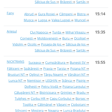
Sălciua de Sus
Brăzești
Sartăș
Fany
15:14
Abrud
Gura Roșiei
Câmpeni
Bistra
Mușca
Lupșa
Valea Lupșei
Muncel
Ariesul
15:35
Cluj Napoca
Turda
Mihai Viteazu
Cornești
Moldovenești
Buru
Ocolișel
Vidolm
Ocoliș
Poșaga de Jos
Sălciua de Jos
Sălciua de Sus
Brăzești
Sartăș
NICKTRANS
15:55
Suceava
Cumpărătura
Bunești SV
Fălticeni
Spătărești
Praxia
Tarzia
Poiana NT
Brusturi NT
Oglinzi
Târgu Neamț
Vânători NT
Lunca NT
Nemțișor
LEGHIN
Stânca
Pipirig
Dolhești
Petru Vodă
Poiana Largului
Călugăreni NT
Bistricioara
Grințieș
Bradu
Tulgheș
Corbu HR
Capu Corbului
Borsec
Toplița
Călimănel
Vâgani
Ciobotani
Stînceni
Meștera
Neagra
Lunca Bradului