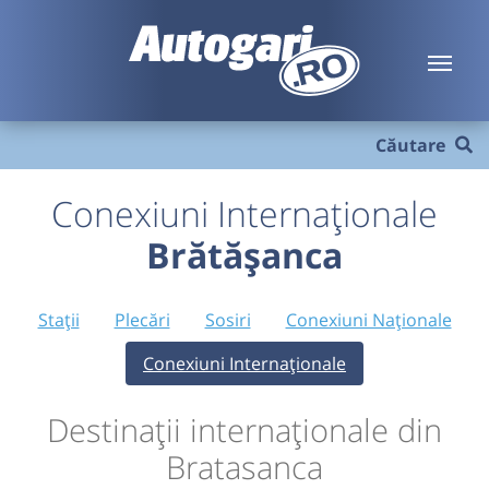
Căutare
Conexiuni Internaționale
Brătășanca
Stații
Plecări
Sosiri
Conexiuni Naționale
Conexiuni Internaționale
Destinații internaționale din
Bratasanca