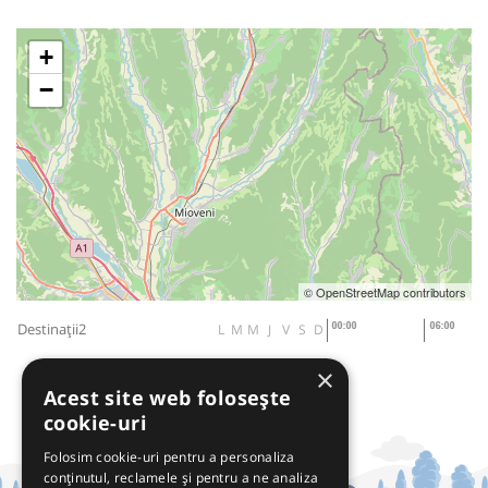
+
−
© OpenStreetMap contributors
Destinații2
L
M
M
J
V
S
D
×
Acest site web folosește
cookie-uri
Folosim cookie-uri pentru a personaliza
conținutul, reclamele și pentru a ne analiza