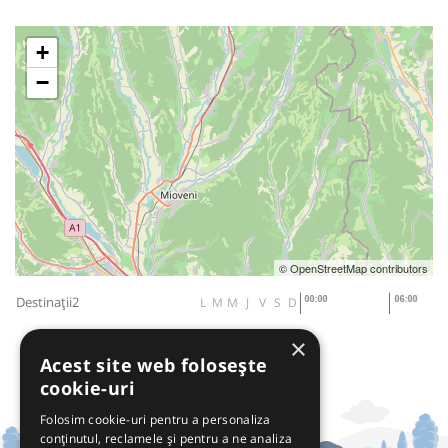
+
−
© OpenStreetMap contributors
Destinații2
L
M
M
J
V
S
D
×
Acest site web folosește
cookie-uri
Folosim cookie-uri pentru a personaliza
conținutul, reclamele și pentru a ne analiza