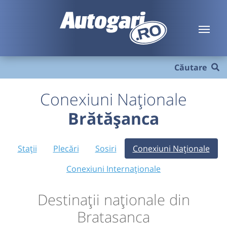
Căutare
Conexiuni Naționale
Brătășanca
Stații
Plecări
Sosiri
Conexiuni Naționale
Conexiuni Internaționale
Destinații naționale din
Bratasanca