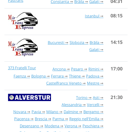
Pastrans
04:31
Constanța
Brăila
Galați
08:15
Istanbul
14:15
București
Slobozia
Brăila
Galați
373 Fratelli Tour
17:00
Ancona
Pesaro
Rimini
Faenza
Bologna
Ferrara
Thiene
Padova
Castelfranco Veneto
Mestre
21:30
Torino
Asti
Alessandria
Vercelli
Novara
Pavia
Milano
Dalmine
Bergamo
Piacenza
Brescia
Parma
Reggio nell'Emilia
Desenzano
Modena
Verona
Peschiera