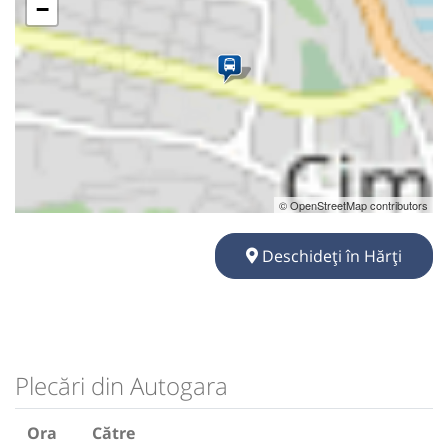
−
© OpenStreetMap contributors
Deschideți în Hărți
Plecări din Autogara
Ora
Către