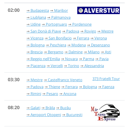
02:00
Budapesta
Maribor
Ljubljana
Palmanova
Udine
Portogruaro
Pordenone
San Donà di Piave
Padova
Rovigo
Mestre
Vicenza
San Bonifacio
Ferrara
Verona
Bologna
Peschiera
Modena
Desenzano
Brescia
Bergamo
Dalmine
Milano
Asti
Reggio nell'Emilia
Novara
Parma
Pavia
Piacenza
Vercelli
Torino
Alessandria
373 Fratelli Tour
03:30
Mestre
Castelfranco Veneto
Padova
Thiene
Ferrara
Bologna
Faenza
Rimini
Pesaro
Ancona
08:20
Galați
Brăila
Buzău
Aeroport Otopeni
București