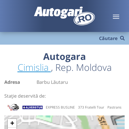
Căutare
Autogara
Cimislia
, Rep. Moldova
Adresa
Barbu Lăutaru
Stație deservită de:
EXPRESS BUSLINE
373 Fratelli Tour
Pastrans
+