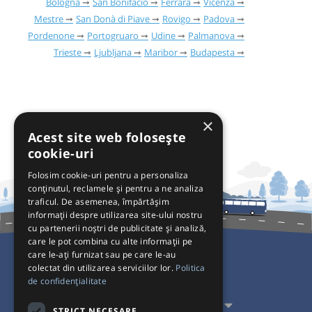
Bologna
San Bonifacio
Ferrara
Vicenza
Mestre
San Donà di Piave
Rovigo
Padova
Pordenone
Portogruaro
Udine
Palmanova
Trieste
Ljubljana
Maribor
Budapesta
×
Acest site web folosește
cookie-uri
Folosim cookie-uri pentru a personaliza
conținutul, reclamele și pentru a ne analiza
traficul. De asemenea, împărtășim
informații despre utilizarea site-ului nostru
cu partenerii noștri de publicitate și analiză,
care le pot combina cu alte informații pe
care le-ați furnizat sau pe care le-au
colectat din utilizarea serviciilor lor.
Politica
Pentru Călători
de confidențialitate
Pentru Transportatori
STRICT NECESARE