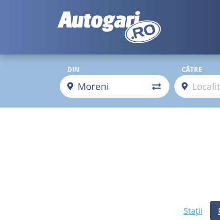
DIN
CĂTRE
Stații