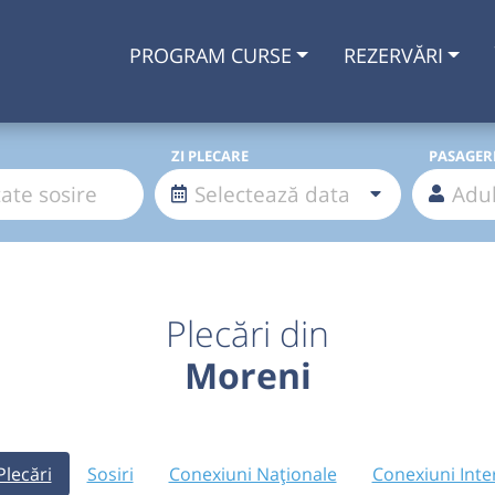
PROGRAM CURSE
REZERVĂRI
ZI PLECARE
PASAGER
Plecări din
Moreni
Plecări
Sosiri
Conexiuni Naționale
Conexiuni Inte