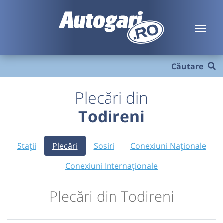
Căutare
Plecări din
Todireni
Stații
Plecări
Sosiri
Conexiuni Naționale
Conexiuni Internaționale
Plecări din Todireni