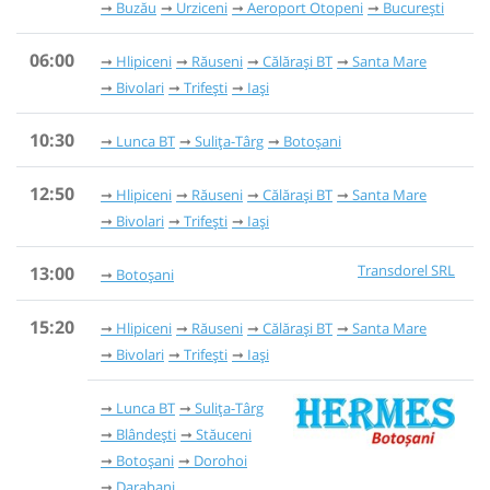
Buzău
Urziceni
Aeroport Otopeni
București
06:00
Hlipiceni
Răuseni
Călărași BT
Santa Mare
Bivolari
Trifești
Iași
10:30
Lunca BT
Sulița-Târg
Botoșani
12:50
Hlipiceni
Răuseni
Călărași BT
Santa Mare
Bivolari
Trifești
Iași
Transdorel SRL
13:00
Botoșani
15:20
Hlipiceni
Răuseni
Călărași BT
Santa Mare
Bivolari
Trifești
Iași
Lunca BT
Sulița-Târg
Blândești
Stăuceni
Botoșani
Dorohoi
Darabani