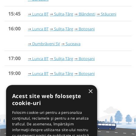
15:45
Lunca BT
Sulița-Târg
Blândești
Stăuceni
16:00
Lunca BT
Sulița-Târg
Botoșani
Dumbrăveni SV
Suceava
17:00
Lunca BT
Sulița-Târg
Botoșani
19:00
Lunca BT
Sulița-Târg
Botoșani
×
Acest site web folosește
cookie-uri
Folosim cookie-uri pentru a personaliza
conținutul, reclamele și pentru a ne analiza
traficul. De asemenea, împărtășim
informații despre utilizarea site-ului nostru
cu partenerii noștri de publicitate și analiză,