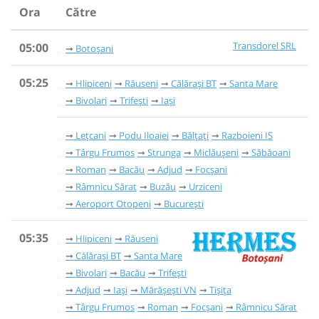
Ora
Către
Transdorel SRL
05:00
Botoșani
05:25
Hlipiceni
Răuseni
Călărași BT
Santa Mare
Bivolari
Trifești
Iași
Lețcani
Podu Iloaiei
Bălțați
Razboieni IS
Târgu Frumos
Strunga
Miclăușeni
Săbăoani
Roman
Bacău
Adjud
Focșani
Râmnicu Sărat
Buzău
Urziceni
Aeroport Otopeni
București
05:35
Hlipiceni
Răuseni
Călărași BT
Santa Mare
Bivolari
Bacău
Trifești
Adjud
Iași
Mărășești VN
Tișița
Târgu Frumos
Roman
Focșani
Râmnicu Sărat