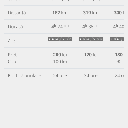
Distanță
182
km
319
km
300
k
h
min
h
min
h
m
Durată
4
24
4
38
4
40
Zile
L
M
M
J
V
S
D
L
M
M
J
V
S
D
L
M
M
J
V
Preț
200
lei
170
lei
180
le
Copii
100 lei
-
90 lei
Politică anulare
24 ore
24 ore
24 or