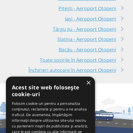
Pitești - Aeroport Otopeni
Iași - Aeroport Otopeni
Târgu Jiu - Aeroport Otopeni
Slatina - Aeroport Otopeni
Bacău - Aeroport Otopeni
Toate sosirile în Aeroport Otopeni
Închirieri autocare în Aeroport Otopeni
×
Acest site web folosește
cookie-uri
Folosim cookie-uri pentru a personaliza
conținutul, reclamele și pentru a ne analiza
traficul. De asemenea, împărtășim
informații despre utilizarea site-ului nostru
cu partenerii noștri de publicitate și analiză,
care le pot combina cu alte informații pe