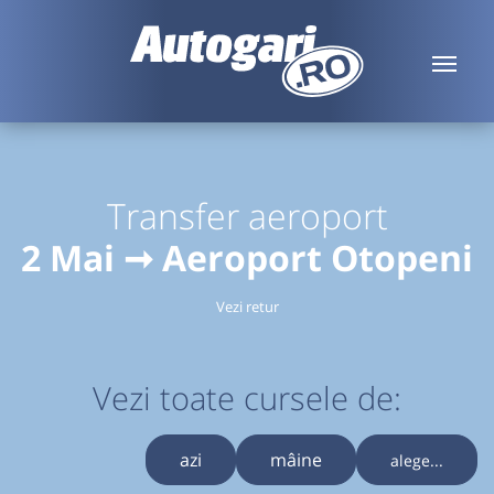
Transfer aeroport
2 Mai ➞ Aeroport Otopeni
Vezi retur
Vezi toate cursele de:
azi
mâine
alege...