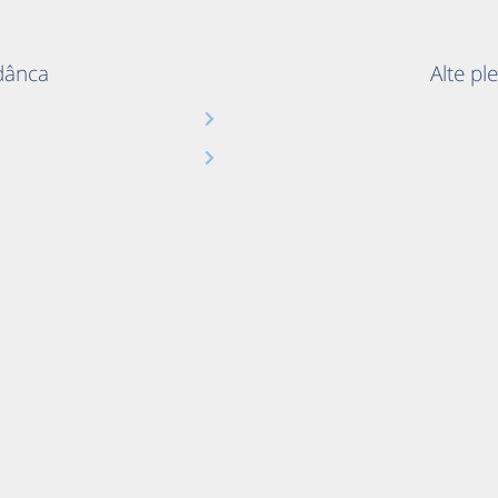
Adânca
Alte pl