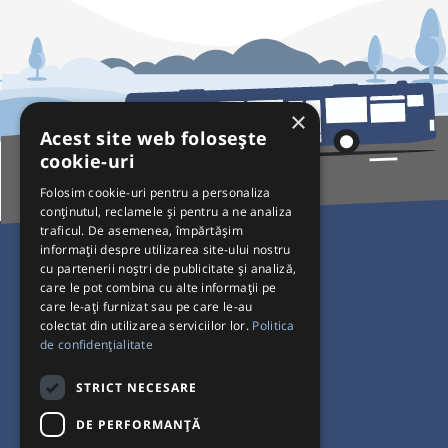
×
Acest site web folosește
cookie-uri
Folosim cookie-uri pentru a personaliza
conținutul, reclamele și pentru a ne analiza
traficul. De asemenea, împărtășim
Pentru Călători
informații despre utilizarea site-ului nostru
cu partenerii noștri de publicitate și analiză,
Curse autobuz
care le pot combina cu alte informații pe
care le-ați furnizat sau pe care le-au
Plecări/Sosiri
colectat din utilizarea serviciilor lor.
Politica
Program operatori
de confidențialitate
Termeni și condiții
STRICT NECESARE
Setări de cookie-uri
DE PERFORMANȚĂ