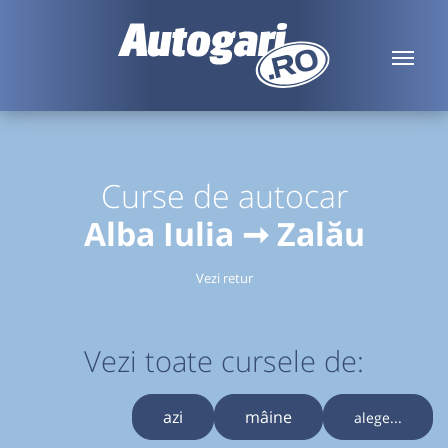
Curse de autocar
Alba Iulia ➞ Zalău
Vezi retur
Vezi toate cursele de:
azi
mâine
alege...