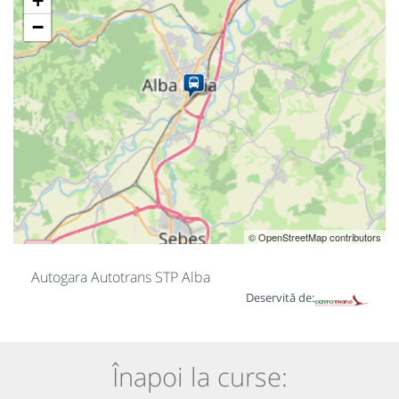
+
−
© OpenStreetMap contributors
Autogara Autotrans STP Alba
Deservită de:
Înapoi la curse: