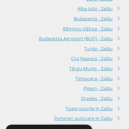
Alba Iulia - Zalău
Budapesta - Zalău
Râmnicu Vâlcea - Zalău
Budapesta Aeroport (BUD) - Zalău
Turda - Zalău
Cluj Napoca - Zalău
Târgu-Mureș - Zalău
Timișoara - Zalău
Pitești - Zalău
Oradea - Zalău
Toate sosirile în Zalău
Închirieri autocare în Zalău