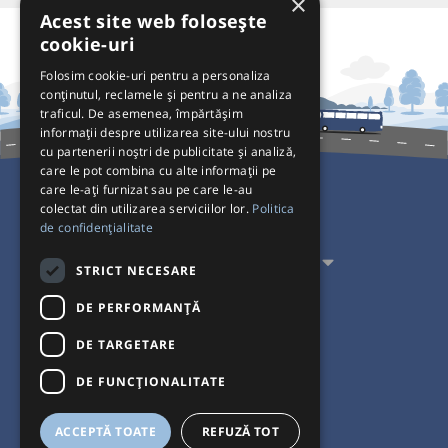
×
Acest site web folosește
cookie-uri
Folosim cookie-uri pentru a personaliza
conținutul, reclamele și pentru a ne analiza
traficul. De asemenea, împărtășim
informații despre utilizarea site-ului nostru
cu partenerii noștri de publicitate și analiză,
care le pot combina cu alte informații pe
care le-ați furnizat sau pe care le-au
colectat din utilizarea serviciilor lor.
Politica
Pentru Călători
de confidențialitate
Pentru Transportatori
STRICT NECESARE
Interacționăm
DE PERFORMANȚĂ
DE TARGETARE
Acceptăm plăți cu
DE FUNCŢIONALITATE
ACCEPTĂ TOATE
REFUZĂ TOT