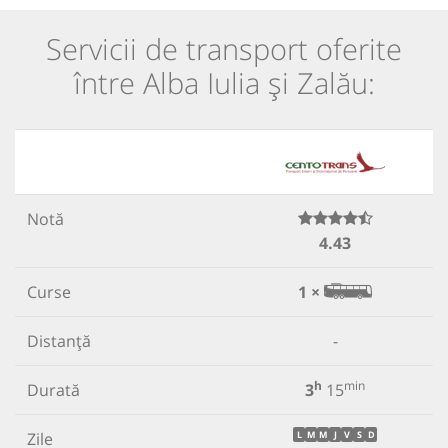
Servicii de transport oferite
între Alba Iulia și Zalău:
Notă
4.43
Curse
1 ×
Distanță
-
h
min
Durată
3
15
Zile
L
M
M
J
V
S
D