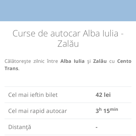
Curse de autocar Alba Iulia -
Zalău
Călătorește zilnic între
Alba Iulia
și
Zalău
cu
Cento
Trans
.
Cel mai ieftin bilet
42 lei
h
min
Cel mai rapid autocar
3
15
Distanță
-