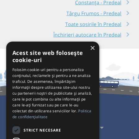
Constanța - Predeal
Târgu Frumos - Predeal
Toate sosirile în Predeal
Închirieri autocare în Predeal
×
Acest site web folosește
cookie-uri
Folosim cookie-uri pentru a personaliza
conținutul, reclamele și pentru a ne analiza
traficul. De asemenea, împărtășim
informații despre utilizarea site-ului nostru
cu partenerii noștri de publicitate și analiză,
care le pot combina cu alte informații pe
care le-ați furnizat sau pe care le-au
colectat din utilizarea serviciilor lor.
Politica
Pentru Călători
de confidențialitate
Pentru Transportatori
STRICT NECESARE