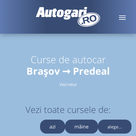
Curse de autocar
Brașov ➞ Predeal
Vezi retur
Vezi toate cursele de:
azi
mâine
alege...