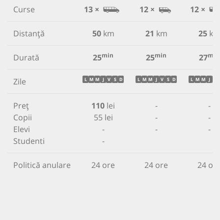
Curse
13 ×
12 ×
12 ×
Distanță
50
km
21
km
25
k
min
min
min
Durată
25
25
27
Zile
L
M
M
J
V
S
D
L
M
M
J
V
S
D
L
M
M
J
V
Preț
110
lei
-
-
Copii
55 lei
-
-
Elevi
-
-
-
Studenti
-
Politică anulare
24 ore
24 ore
24 or