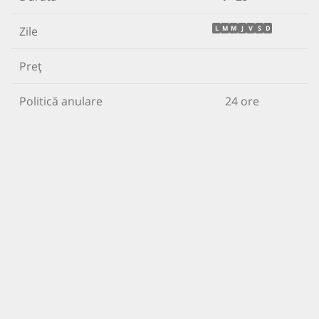
Zile
L
M
M
J
V
S
D
Preț
Politică anulare
24 ore