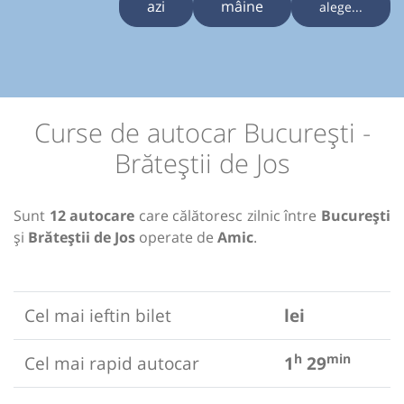
azi
mâine
alege...
Curse de autocar București -
Brăteștii de Jos
Sunt
12 autocare
care călătoresc zilnic între
București
și
Brăteștii de Jos
operate de
Amic
.
Cel mai ieftin bilet
lei
h
min
Cel mai rapid autocar
1
29