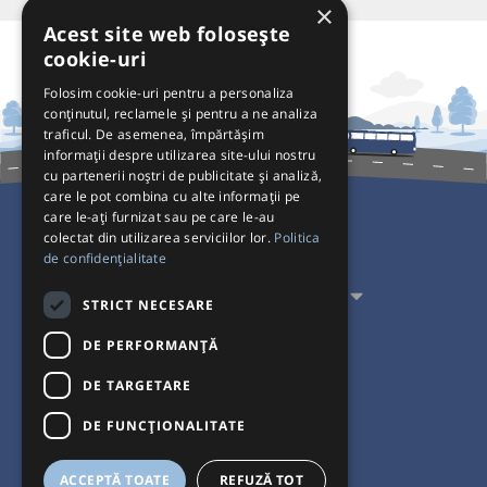
×
Acest site web folosește
cookie-uri
Folosim cookie-uri pentru a personaliza
conținutul, reclamele și pentru a ne analiza
traficul. De asemenea, împărtășim
informații despre utilizarea site-ului nostru
cu partenerii noștri de publicitate și analiză,
care le pot combina cu alte informații pe
care le-ați furnizat sau pe care le-au
colectat din utilizarea serviciilor lor.
Politica
Pentru Călători
de confidențialitate
Pentru Transportatori
STRICT NECESARE
Interacționăm
DE PERFORMANȚĂ
DE TARGETARE
Acceptăm plăți cu
DE FUNCŢIONALITATE
ACCEPTĂ TOATE
REFUZĂ TOT