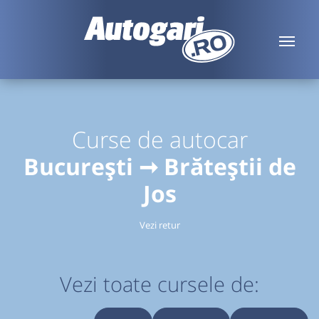
Curse de autocar
București ➞ Brăteștii de
Jos
Vezi retur
Vezi toate cursele de: