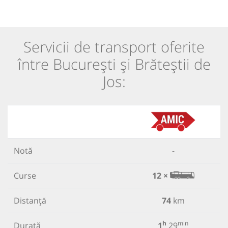
Servicii de transport oferite
între București și Brăteștii de
Jos:
Notă
-
Curse
12 ×
Distanță
74
km
h
min
Durată
1
29