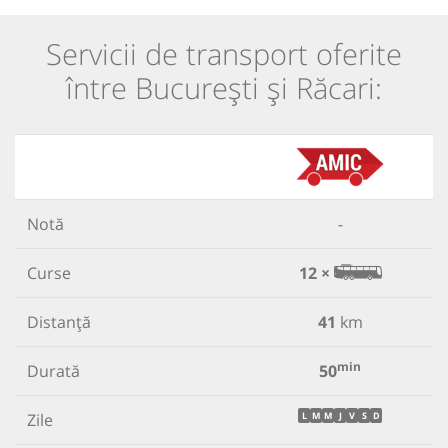
Servicii de transport oferite
între București și Răcari:
Notă
-
Curse
12 ×
Distanță
41
km
min
Durată
50
Zile
L
M
M
J
V
S
D