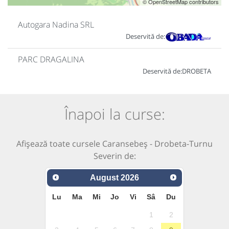
© OpenStreetMap contributors
Autogara Nadina SRL
Deservită de:
PARC DRAGALINA
Deservită de:
DROBETA
Înapoi la curse:
Afișează toate cursele Caransebeș - Drobeta-Turnu
Severin de:
August
2026
Lu
Ma
Mi
Jo
Vi
Sâ
Du
1
2