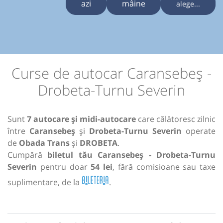
azi
mâine
alege...
Curse de autocar Caransebeș -
Drobeta-Turnu Severin
Sunt
7 autocare și midi-autocare
care călătoresc zilnic
între
Caransebeș
și
Drobeta-Turnu Severin
operate
de
Obada Trans
și
DROBETA
.
Cumpără
biletul tău Caransebeș - Drobeta-Turnu
Severin
pentru doar
54 lei
, fără comisioane sau taxe
suplimentare, de la
.