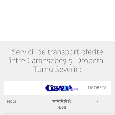
Servicii de transport oferite
între Caransebeș și Drobeta-
Turnu Severin:
DROBETA
Notă
-
4.63