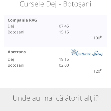
Cursele Dej - Botoșani
Compania RVG
Dej
07:45
Botosani
15:15
lei
100
Apetrans
Dej
19:15
Botosani
02:00
lei
120
Unde au mai călătorit alții?