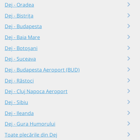
Dej - Oradea
Dej - Bistrița
Dej - Budapesta
Dej - Baia Mare
Dej - Botoșani
Dej - Suceava
Dej - Budapesta Aeroport (BUD)
Dej - Răstoci
Dej - Cluj Napoca Aeroport
Dej - Sibiu
Dej - Ileanda
Dej - Gura Humorului
Toate plecările din Dej