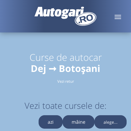
Curse de autocar
Dej ➞ Botoșani
Vezi retur
Vezi toate cursele de:
azi
mâine
alege...