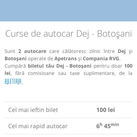
Curse de autocar Dej - Botoșani
Sunt
2 autocare
care călătoresc zilnic între
Dej
și
Botoșani
operate de
Apetrans
și
Compania RVG
.
Cumpără
biletul tău Dej - Botoșani
pentru doar
100
lei
, fără comisioane sau taxe suplimentare, de la
.
Cel mai ieftin bilet
100 lei
h
min
Cel mai rapid autocar
6
45