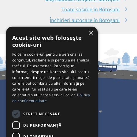
Toate sosirile în Botoșani
Închirieri autocare în Botoșani
×
Acest site web folosește
cookie-uri
Folosim cookie-uri pentru a personaliza
conținutul, reclamele și pentru a ne analiza
traficul. De asemenea, împărtășim
informații despre utilizarea site-ului nostru
cu partenerii noștri de publicitate și analiză,
care le pot combina cu alte informații pe
care le-ați furnizat sau pe care le-au
colectat din utilizarea serviciilor lor.
Politica
Pentru Călători
de confidențialitate
Pentru Transportatori
STRICT NECESARE
Interacționăm
DE PERFORMANȚĂ
DE TARGETARE