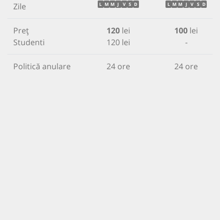
Zile
L
M
M
J
V
S
D
L
M
M
J
V
S
D
Preț
120
lei
100
lei
Studenti
120 lei
-
Politică anulare
24 ore
24 ore