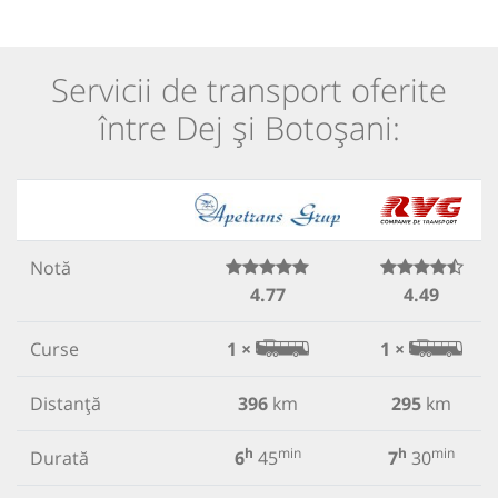
Servicii de transport oferite
între Dej și Botoșani:
Notă
4.77
4.49
Curse
1 ×
1 ×
Distanță
396
km
295
km
h
min
h
min
Durată
6
45
7
30