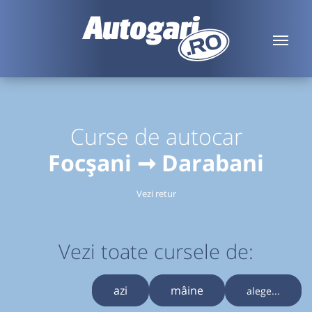
Curse de autocar
Focșani ➞ Darabani
Vezi retur
Vezi toate cursele de:
azi
mâine
alege...