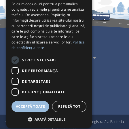
Folosim cookie-uri pentru a personaliza
conținutul, reclamele și pentru a ne analiza
traficul. De asemenea, împărtășim
informații despre utilizarea site-ului nostru
cu partenerii noștri de publicitate și analiză,
care le pot combina cu alte informații pe
care le-ați furnizat sau pe care le-au
colectat din utilizarea serviciilor lor.
Politica
Pentru Călători
de confidențialitate
Pentru Transportatori
STRICT NECESARE
Interacționăm
DE PERFORMANȚĂ
DE TARGETARE
Acceptăm plăți cu
DE FUNCŢIONALITATE
ACCEPTĂ TOATE
REFUZĂ TOT
ARATĂ DETALIILE
®
© Bileteria 2004-2026 | Autogari.RO
este marcă înregistrată a Bileteria
SRL |
Termeni și condiții