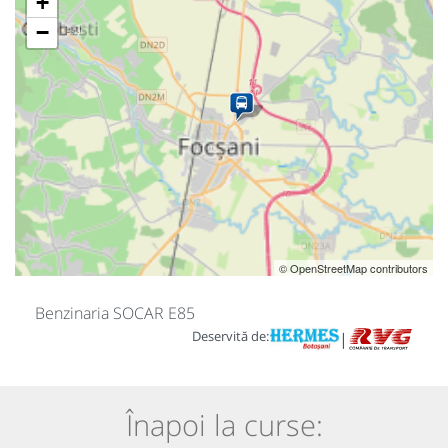
+
−
© OpenStreetMap contributors
Benzinaria SOCAR E85
Deservită de:
|
Înapoi la curse: