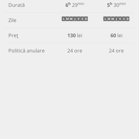
h
min
h
min
Durată
6
29
5
30
Zile
L
M
M
J
V
S
D
L
M
M
J
V
S
D
Preț
130
lei
60
lei
Politică anulare
24 ore
24 ore