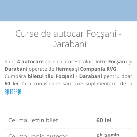
Curse de autocar Focșani -
Darabani
Sunt
4 autocare
care călătoresc zilnic între
Focșani
și
Darabani
operate de
Hermes
și
Compania RVG
.
Cumpără
biletul tău Focșani - Darabani
pentru doar
60 lei
, fără comisioane sau taxe suplimentare, de la
.
Cel mai ieftin bilet
60 lei
h
min
Cel mai rapid autocar
5
30