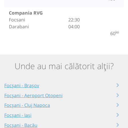
Compania RVG
Focsani
22:30
Darabani
04:00
lei
60
Unde au mai călătorit alții?
Focșani - Brașov
Focșani - Aeroport Otopeni
Focșani - Cluj Napoca
Focșani - Iași
Focșani - Bacău