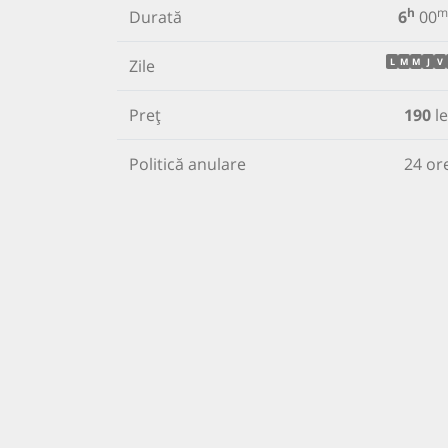
h
m
Durată
6
00
Zile
L
M
M
J
V
Preț
190
le
Politică anulare
24 or