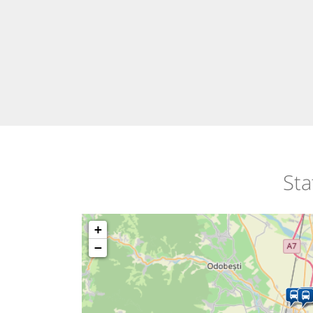
Sta
+
−