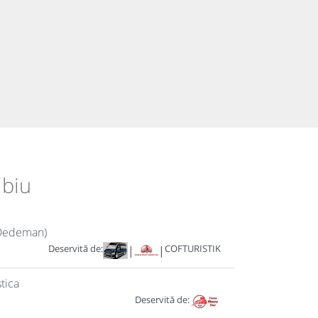
ibiu
s Dedeman)
Deservită de:
COFTURISTIK
|
|
tica
Deservită de: