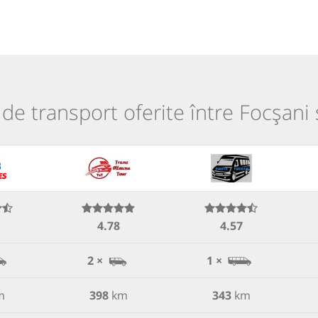
i de transport oferite între Focșani ș
4.78
4.57
2 ×
1 ×
m
398
km
343
km