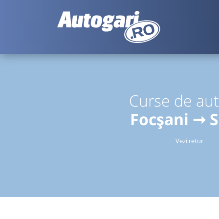
Curse de au
Focșani ➞ S
Vezi retur