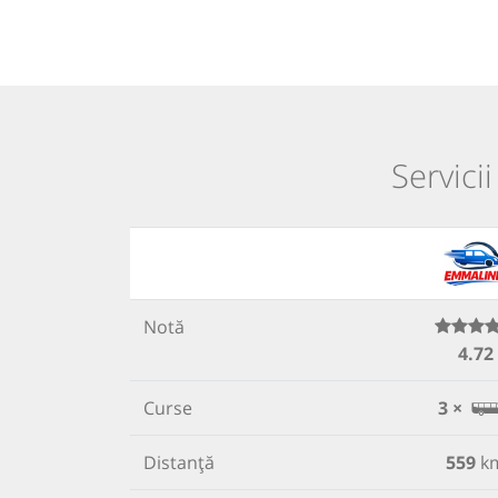
Servici
Notă
4.72
Curse
3 ×
Distanță
559
k