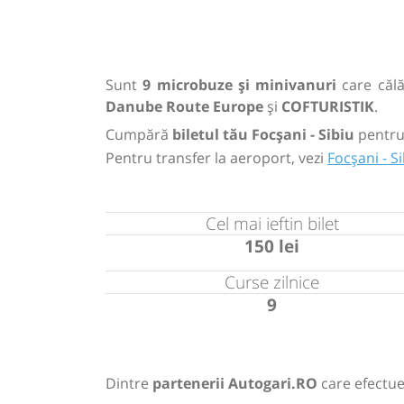
Sunt
9 microbuze și minivanuri
care călă
Danube Route Europe
și
COFTURISTIK
.
Cumpără
biletul tău Focșani - Sibiu
pentru
Pentru transfer la aeroport, vezi
Focșani - S
Cel mai ieftin bilet
150 lei
Curse zilnice
9
Dintre
partenerii Autogari.RO
care efectue