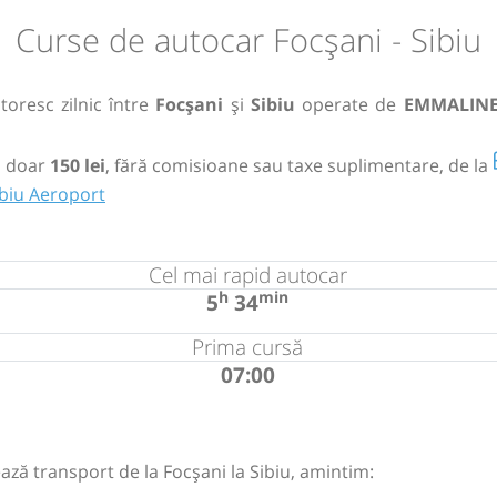
Curse de autocar Focșani - Sibiu
toresc zilnic între
Focșani
și
Sibiu
operate de
EMMALIN
 doar
150 lei
, fără comisioane sau taxe suplimentare, de la
ibiu Aeroport
Cel mai rapid autocar
h
min
5
34
Prima cursă
07:00
ază transport de la Focșani la Sibiu, amintim: