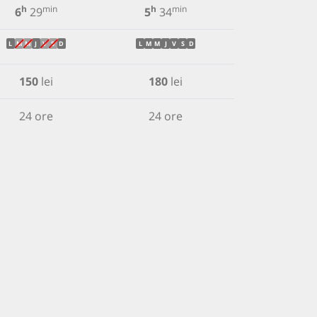
h
min
h
min
6
29
5
34
L
M
M
J
V
S
D
L
M
M
J
V
S
D
150
lei
180
lei
24 ore
24 ore