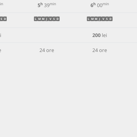
in
h
min
h
min
5
39
6
00
S
D
L
M
M
J
V
S
D
L
M
M
J
V
S
D
i
200
lei
e
24 ore
24 ore