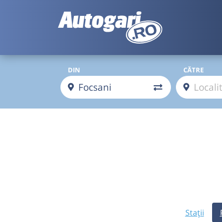
DIN
CĂTRE
Stații