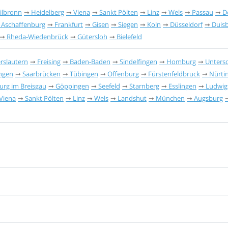
ilbronn
Heidelberg
Viena
Sankt Pölten
Linz
Wels
Passau
D
Aschaffenburg
Frankfurt
Gisen
Siegen
Koln
Düsseldorf
Duis
Rheda-Wiedenbrück
Gütersloh
Bielefeld
erslautern
Freising
Baden-Baden
Sindelfingen
Homburg
Unters
ngen
Saarbrücken
Tübingen
Offenburg
Fürstenfeldbruck
Nürti
urg im Breisgau
Göppingen
Seefeld
Starnberg
Esslingen
Ludwig
Viena
Sankt Pölten
Linz
Wels
Landshut
München
Augsburg