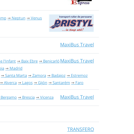
imp
Neptun
Venus
MaxiBus Travel
MaxiBus Travel
e l'Infant
Baix Ebre
Benicarló
ia
Madrid
Santa Marta
Zamora
Badajoz
Estremoz
Alverca
Lagos
Gijón
Santarém
Faro
MaxiBus Travel
Bergamo
Brescia
Vicenza
TRANSFERO