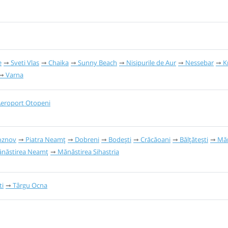
e
Sveti Vlas
Chaika
Sunny Beach
Nisipurile de Aur
Nessebar
K
Varna
eroport Otopeni
oznov
Piatra Neamț
Dobreni
Bodești
Crăcăoani
Bălțătești
Măn
năstirea Neamţ
Mănăstirea Sihastria
ti
Târgu Ocna