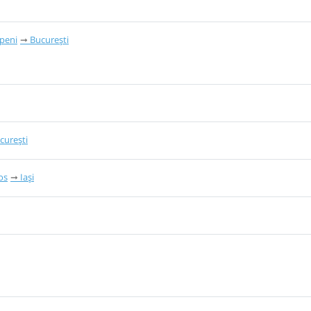
peni
București
curești
os
Iași