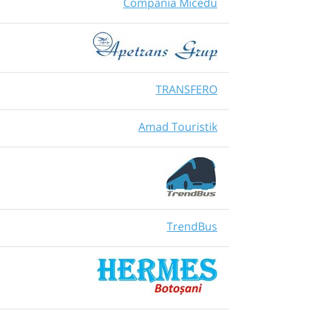
Compania Micedu
TRANSFERO
Amad Touristik
TrendBus