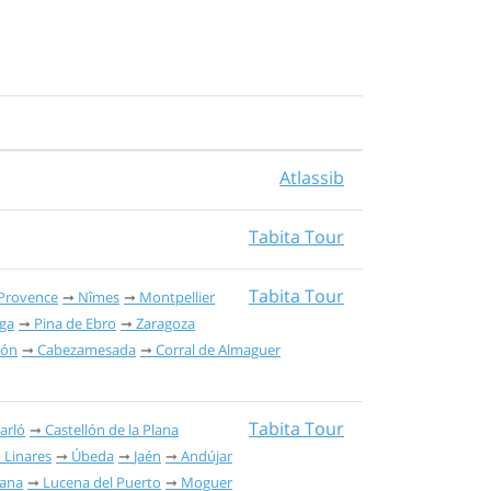
Atlassib
Tabita Tour
Tabita Tour
Provence
Nîmes
Montpellier
ga
Pina de Ebro
Zaragoza
cón
Cabezamesada
Corral de Almaguer
Tabita Tour
arló
Castellón de la Plana
Linares
Úbeda
Jaén
Andújar
iana
Lucena del Puerto
Moguer