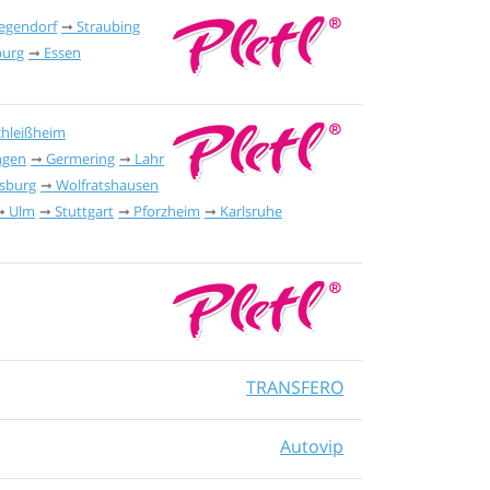
egendorf
Straubing
burg
Essen
chleißheim
ngen
Germering
Lahr
sburg
Wolfratshausen
Ulm
Stuttgart
Pforzheim
Karlsruhe
TRANSFERO
Autovip