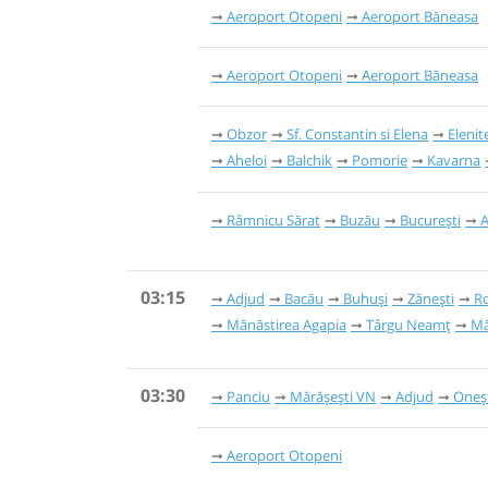
Aeroport Otopeni
Aeroport Băneasa
Aeroport Otopeni
Aeroport Băneasa
Obzor
Sf. Constantin si Elena
Elenit
Aheloi
Balchik
Pomorie
Kavarna
Râmnicu Sărat
Buzău
București
A
03:15
Adjud
Bacău
Buhuși
Zănești
R
Mănăstirea Agapia
Târgu Neamț
Mă
03:30
Panciu
Mărășești VN
Adjud
Oneș
Aeroport Otopeni