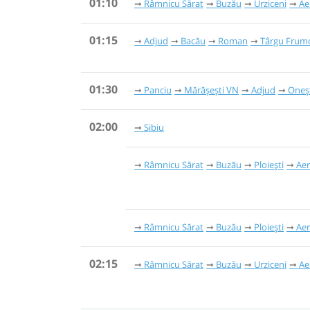
01:10
Râmnicu Sărat
Buzău
Urziceni
Ae
01:15
Adjud
Bacău
Roman
Târgu Frum
01:30
Panciu
Mărășești VN
Adjud
Oneș
02:00
Sibiu
Râmnicu Sărat
Buzău
Ploiești
Aer
Râmnicu Sărat
Buzău
Ploiești
Aer
02:15
Râmnicu Sărat
Buzău
Urziceni
Ae