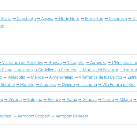
Brăila
Constanța
Agigea
Eforie Nord
Eforie Sud
Costinești
Ol
he
Vilafranca del Penedès
Huesca
Taragoña
Zaragoza
L'Hospitalet d
a Plana
Valencia
Godelleta
Requena
Motilla del Palancar
Honrub
o
Valladolid
Mérida
Almendralejo
Villafranca de los Barros
Zafra
Setúbal
Montijo
Albufeira
Oviedo
Lisabona
Vila Franca de Xira
va
Verona
Bologna
Firenze
Roma
Genova
Torino
Milano
curești
Aeroport Otopeni
Aeroport Băneasa