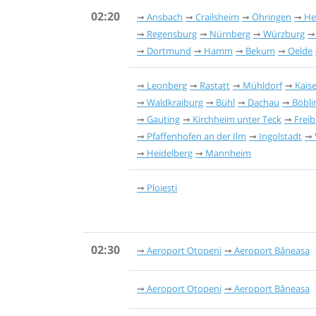
02:20
Ansbach
Crailsheim
Öhringen
He
Regensburg
Nürnberg
Würzburg
Dortmund
Hamm
Bekum
Oelde
Leonberg
Rastatt
Mühldorf
Kais
Waldkraiburg
Bühl
Dachau
Böbli
Gauting
Kirchheim unter Teck
Freib
Pfaffenhofen an der Ilm
Ingolstadt
Heidelberg
Mannheim
Ploiești
02:30
Aeroport Otopeni
Aeroport Băneasa
Aeroport Otopeni
Aeroport Băneasa