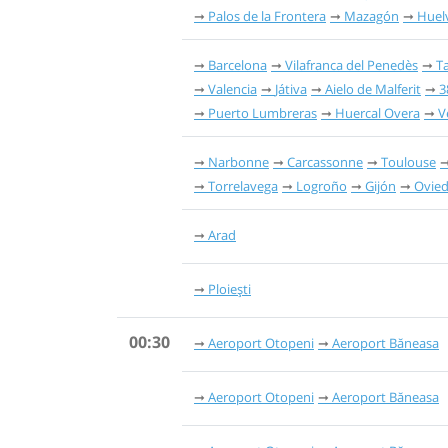
Palos de la Frontera
Mazagón
Huel
Barcelona
Vilafranca del Penedès
T
Valencia
Játiva
Aielo de Malferit
3
Puerto Lumbreras
Huercal Overa
V
Narbonne
Carcassonne
Toulouse
Torrelavega
Logroño
Gijón
Ovie
Arad
Ploiești
00:30
Aeroport Otopeni
Aeroport Băneasa
Aeroport Otopeni
Aeroport Băneasa