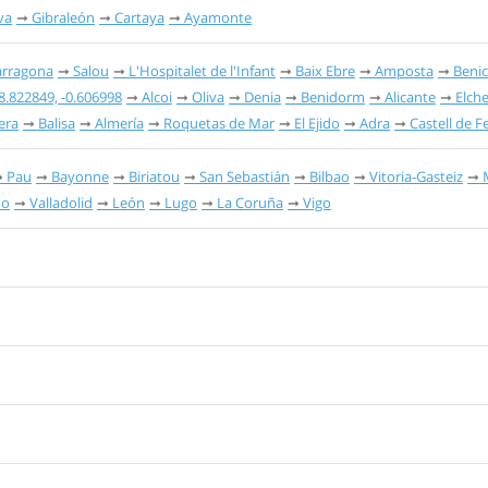
va
Gibraleón
Cartaya
Ayamonte
arragona
Salou
L'Hospitalet de l'Infant
Baix Ebre
Amposta
Benic
8.822849, -0.606998
Alcoi
Oliva
Denia
Benidorm
Alicante
Elch
era
Balisa
Almería
Roquetas de Mar
El Ejido
Adra
Castell de F
Pau
Bayonne
Biriatou
San Sebastián
Bilbao
Vitoria-Gasteiz
do
Valladolid
León
Lugo
La Coruña
Vigo