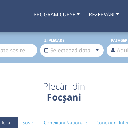
PROGRAM CURSE
REZERVĂRI
ZI PLECARE
PASAGER
Plecări din
Focșani
Plecări
Sosiri
Conexiuni Naționale
Conexiuni Inte