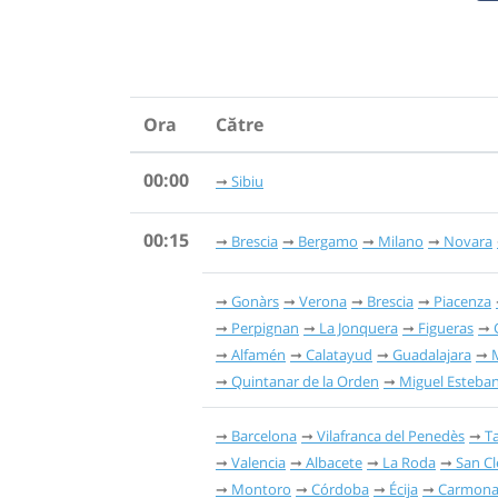
Ora
Către
00:00
Sibiu
00:15
Brescia
Bergamo
Milano
Novara
Gonàrs
Verona
Brescia
Piacenza
Perpignan
La Jonquera
Figueras
Alfamén
Calatayud
Guadalajara
Quintanar de la Orden
Miguel Esteba
Barcelona
Vilafranca del Penedès
T
Valencia
Albacete
La Roda
San C
Montoro
Córdoba
Écija
Carmon