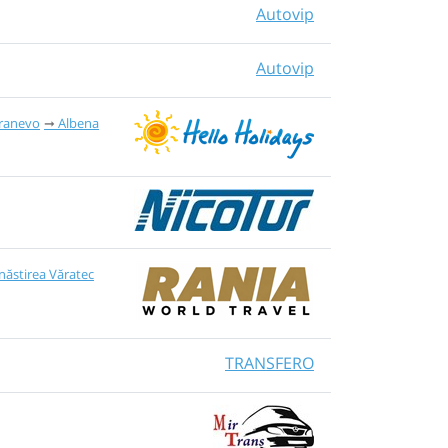
Autovip
Autovip
ranevo
Albena
ăstirea Văratec
TRANSFERO