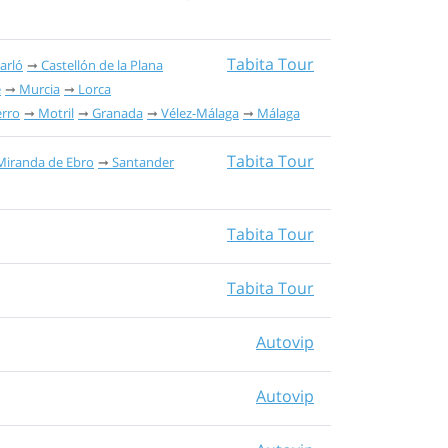
Tabita Tour
arló
Castellón de la Plana
e
Murcia
Lorca
erro
Motril
Granada
Vélez-Málaga
Málaga
Tabita Tour
Miranda de Ebro
Santander
Tabita Tour
Tabita Tour
Autovip
Autovip