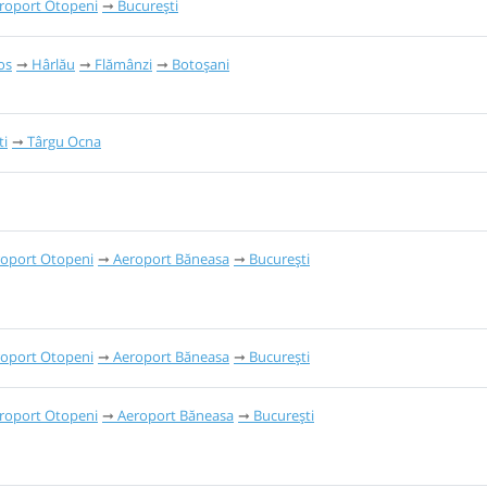
roport Otopeni
București
os
Hârlău
Flămânzi
Botoșani
ti
Târgu Ocna
oport Otopeni
Aeroport Băneasa
București
oport Otopeni
Aeroport Băneasa
București
roport Otopeni
Aeroport Băneasa
București