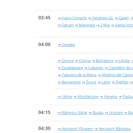
03:45
Hanu Conachi
Șendreni GL
Galați
Saturn
Mangalia
2 Mai
Vama Vec
04:00
Oradea
Girona
Osona
Barcelona
Lérida
Guadalajara
Cabanes
Castellón de l
Talavera de la Reina
Medina del Camp
Benavente
Évora
León
Pegões
Udine
Monfalcone
Veneția
Pado
04:15
Râmnicu Sărat
Buzău
Urziceni
Bu
04:30
Aeroport Otopeni
Aeroport Băneasa