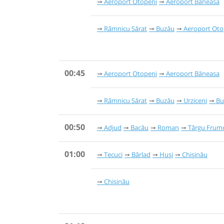
Aeroport Otopeni
Aeroport Băneasa
Râmnicu Sărat
Buzău
Aeroport Oto
00:45
Aeroport Otopeni
Aeroport Băneasa
Râmnicu Sărat
Buzău
Urziceni
Bu
00:50
Adjud
Bacău
Roman
Târgu Frum
01:00
Tecuci
Bârlad
Huși
Chișinău
Chișinău