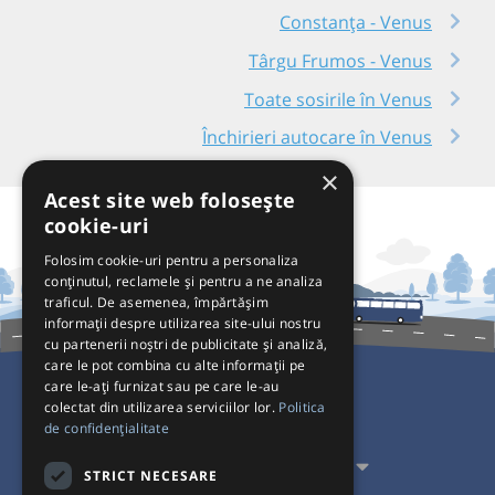
Constanța - Venus
Târgu Frumos - Venus
Toate sosirile în Venus
Închirieri autocare în Venus
×
Acest site web folosește
cookie-uri
Folosim cookie-uri pentru a personaliza
conținutul, reclamele și pentru a ne analiza
traficul. De asemenea, împărtășim
informații despre utilizarea site-ului nostru
cu partenerii noștri de publicitate și analiză,
care le pot combina cu alte informații pe
care le-ați furnizat sau pe care le-au
colectat din utilizarea serviciilor lor.
Politica
Pentru Călători
de confidențialitate
Pentru Transportatori
STRICT NECESARE