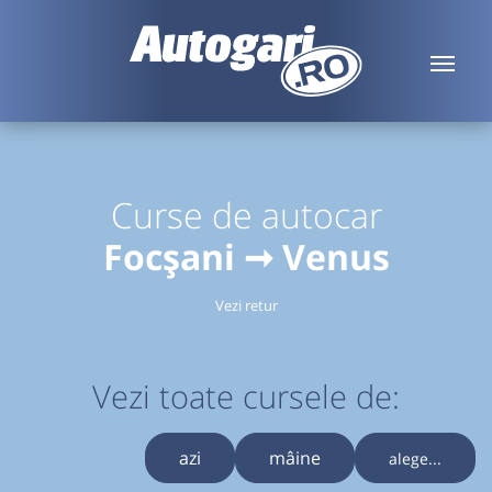
Curse de autocar
Focșani ➞ Venus
Vezi retur
Vezi toate cursele de:
azi
mâine
alege...