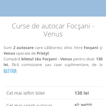
Curse de autocar Focșani -
Venus
Sunt
2 autocare
care călătoresc zilnic între
Focșani
și
Venus
operate de
Pristyl
.
Cumpără
biletul tău Focșani - Venus
pentru doar
130
lei
, fără comisioane sau taxe suplimentare, de la
.
Cel mai ieftin bilet
130 lei
h
min
Cel mai rapid autocar
5
30