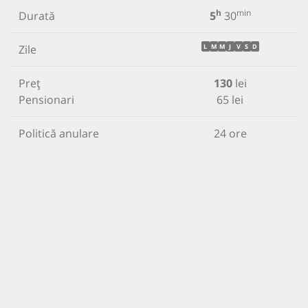
h
min
Durată
5
30
Zile
L
M
M
J
V
S
D
Preț
130
lei
Pensionari
65 lei
Politică anulare
24 ore