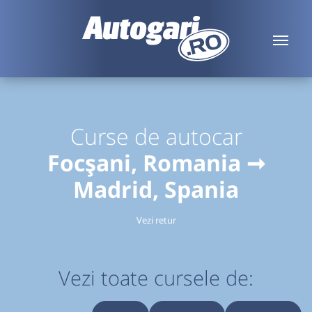
Curse de autocar
Focșani, Romania ➞
Madrid, Spania
Vezi retur
Vezi toate cursele de: