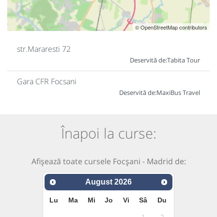
© OpenStreetMap contributors
str.Mararesti 72
Deservită de:
Tabita Tour
Gara CFR Focsani
Deservită de:
MaxiBus Travel
Înapoi la curse:
Afișează toate cursele Focșani - Madrid de:
August
2026
Lu
Ma
Mi
Jo
Vi
Sâ
Du