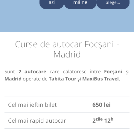
azi
mâine
alege...
Curse de autocar Focșani -
Madrid
Sunt
2 autocare
care călătoresc între
Focșani
și
Madrid
operate de
Tabita Tour
și
MaxiBus Travel
.
Cel mai ieftin bilet
650 lei
zile
h
Cel mai rapid autocar
2
12