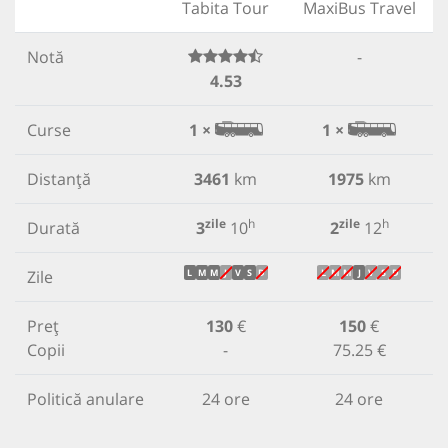
Tabita Tour
MaxiBus Travel
Notă
-
4.53
Curse
1 ×
1 ×
Distanță
3461
km
1975
km
zile
h
zile
h
Durată
3
10
2
12
Zile
L
M
M
J
V
S
D
L
M
M
J
V
S
D
Preț
130
€
150
€
Copii
-
75.25 €
Politică anulare
24 ore
24 ore