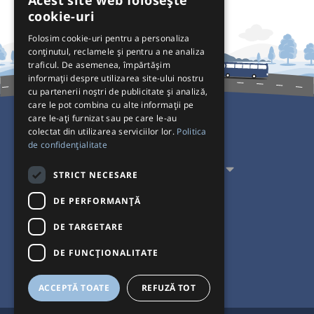
Acest site web folosește
cookie-uri
Folosim cookie-uri pentru a personaliza
conținutul, reclamele și pentru a ne analiza
traficul. De asemenea, împărtășim
informații despre utilizarea site-ului nostru
cu partenerii noștri de publicitate și analiză,
care le pot combina cu alte informații pe
care le-ați furnizat sau pe care le-au
colectat din utilizarea serviciilor lor.
Politica
Pentru Călători
de confidențialitate
Pentru Transportatori
STRICT NECESARE
Interacționăm
DE PERFORMANȚĂ
DE TARGETARE
Acceptăm plăți cu
DE FUNCŢIONALITATE
ACCEPTĂ TOATE
REFUZĂ TOT